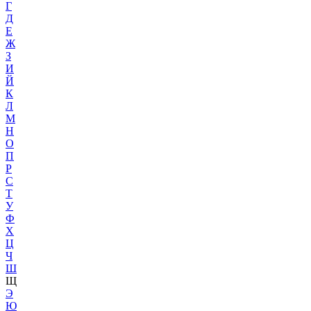
Г
Д
Е
Ж
З
И
Й
К
Л
М
Н
О
П
Р
С
Т
У
Ф
Х
Ц
Ч
Ш
Щ
Э
Ю