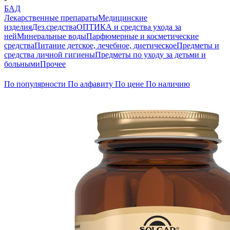
БАД
Лекарственные препараты
Медицинские
изделия
Дез.средства
ОПТИКА и средства ухода за
ней
Минеральные воды
Парфюмерные и косметические
средства
Питание детское, лечебное, диетическое
Предметы и
средства личной гигиены
Предметы по уходу за детьми и
больными
Прочее
По популярности
По алфавиту
По цене
По наличию