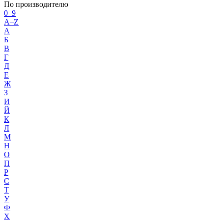
По производителю
0–9
A–Z
А
Б
В
Г
Д
Е
Ж
З
И
Й
К
Л
М
Н
О
П
Р
С
Т
У
Ф
Х