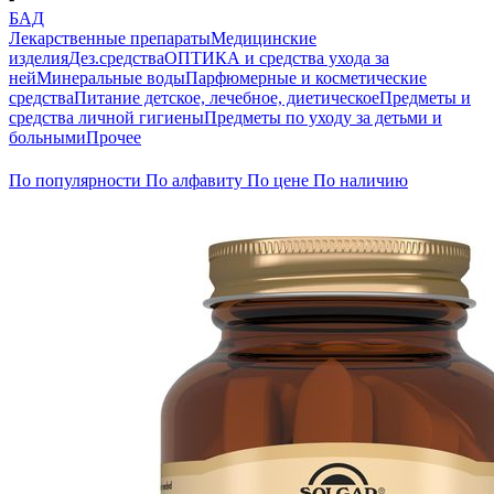
БАД
Лекарственные препараты
Медицинские
изделия
Дез.средства
ОПТИКА и средства ухода за
ней
Минеральные воды
Парфюмерные и косметические
средства
Питание детское, лечебное, диетическое
Предметы и
средства личной гигиены
Предметы по уходу за детьми и
больными
Прочее
По популярности
По алфавиту
По цене
По наличию