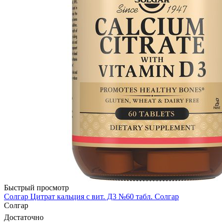
Быстрый просмотр
Солгар Цитрат кальция с вит. Д3 №60 табл. Солгар
Солгар
Достаточно