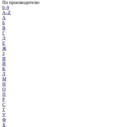
По производителю
0–9
A–Z
А
Б
В
Г
Д
Е
Ж
З
И
Й
К
Л
М
Н
О
П
Р
С
Т
У
Ф
Х