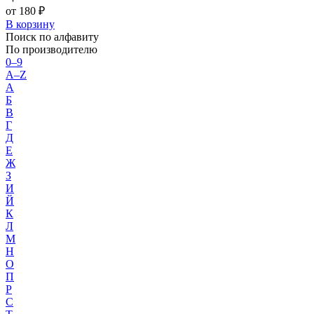
от 180 ₽
В корзину
Поиск по алфавиту
По производителю
0–9
A–Z
А
Б
В
Г
Д
Е
Ж
З
И
Й
К
Л
М
Н
О
П
Р
С