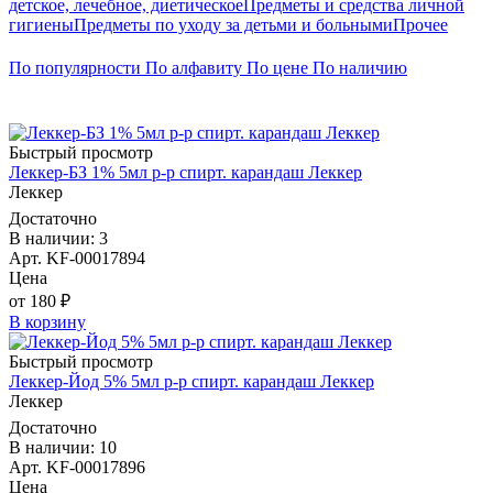
детское, лечебное, диетическое
Предметы и средства личной
гигиены
Предметы по уходу за детьми и больными
Прочее
По популярности
По алфавиту
По цене
По наличию
Быстрый просмотр
Леккер-БЗ 1% 5мл р-р спирт. карандаш Леккер
Леккер
Достаточно
В наличии: 3
Арт. KF-00017894
Цена
от 180 ₽
В корзину
Быстрый просмотр
Леккер-Йод 5% 5мл р-р спирт. карандаш Леккер
Леккер
Достаточно
В наличии: 10
Арт. KF-00017896
Цена