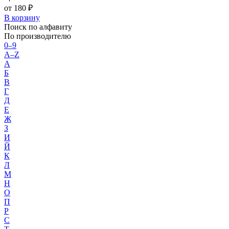
от 180 ₽
В корзину
Поиск по алфавиту
По производителю
0–9
A–Z
А
Б
В
Г
Д
Е
Ж
З
И
Й
К
Л
М
Н
О
П
Р
С