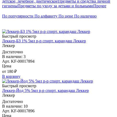
детское, лечебное, диетическое
Предметы и средства личной
гигиены
Предметы по уходу за детьми и больными
Прочее
По популярности
По алфавиту
По цене
По наличию
Быстрый просмотр
Леккер-БЗ 1% 5мл р-р спирт. карандаш Леккер
Леккер
Достаточно
В наличии: 3
Арт. KF-00017894
Цена
от 180 ₽
В корзину
Быстрый просмотр
Леккер-Йод 5% 5мл р-р спирт. карандаш Леккер
Леккер
Достаточно
В наличии: 10
Арт. KF-00017896
Цена