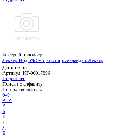
Быстрый просмотр
Леккер-Йод 5% 5мл р-р спирт. карандаш Леккер
Достаточно
Артикул
: KF-00017896
Подробнее
Поиск по алфавиту
По производителю
0–9
A–Z
А
Б
В
Г
Д
Е