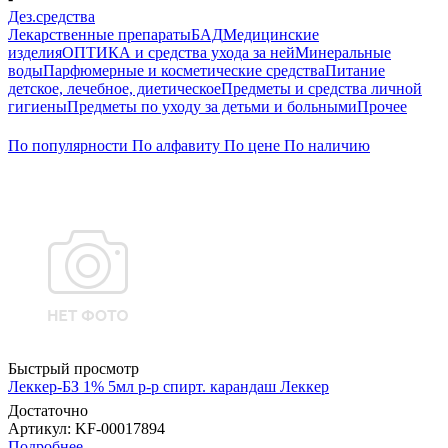
Дез.средства
Лекарственные препараты
БАД
Медицинские
изделия
ОПТИКА и средства ухода за ней
Минеральные
воды
Парфюмерные и косметические средства
Питание
детское, лечебное, диетическое
Предметы и средства личной
гигиены
Предметы по уходу за детьми и больными
Прочее
По популярности
По алфавиту
По цене
По наличию
Быстрый просмотр
Леккер-БЗ 1% 5мл р-р спирт. карандаш Леккер
Достаточно
Артикул
: KF-00017894
Подробнее