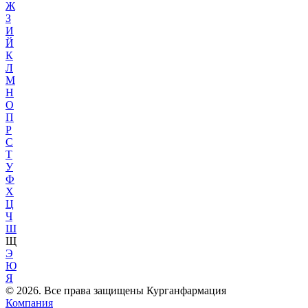
Ж
З
И
Й
К
Л
М
Н
О
П
Р
С
Т
У
Ф
Х
Ц
Ч
Ш
Щ
Э
Ю
Я
© 2026. Все права защищены Курганфармация
Компания