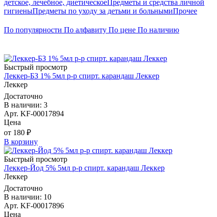
детское, лечебное, диетическое
Предметы и средства личной
гигиены
Предметы по уходу за детьми и больными
Прочее
По популярности
По алфавиту
По цене
По наличию
Быстрый просмотр
Леккер-БЗ 1% 5мл р-р спирт. карандаш Леккер
Леккер
Достаточно
В наличии: 3
Арт. KF-00017894
Цена
от 180 ₽
В корзину
Быстрый просмотр
Леккер-Йод 5% 5мл р-р спирт. карандаш Леккер
Леккер
Достаточно
В наличии: 10
Арт. KF-00017896
Цена