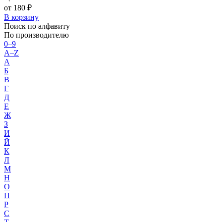
от 180 ₽
В корзину
Поиск по алфавиту
По производителю
0–9
A–Z
А
Б
В
Г
Д
Е
Ж
З
И
Й
К
Л
М
Н
О
П
Р
С