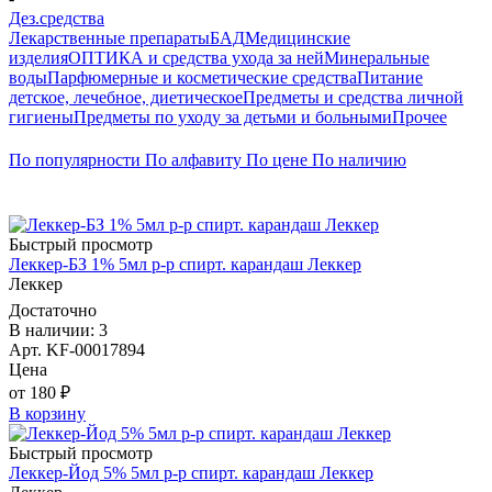
Дез.средства
Лекарственные препараты
БАД
Медицинские
изделия
ОПТИКА и средства ухода за ней
Минеральные
воды
Парфюмерные и косметические средства
Питание
детское, лечебное, диетическое
Предметы и средства личной
гигиены
Предметы по уходу за детьми и больными
Прочее
По популярности
По алфавиту
По цене
По наличию
Быстрый просмотр
Леккер-БЗ 1% 5мл р-р спирт. карандаш Леккер
Леккер
Достаточно
В наличии: 3
Арт. KF-00017894
Цена
от 180 ₽
В корзину
Быстрый просмотр
Леккер-Йод 5% 5мл р-р спирт. карандаш Леккер