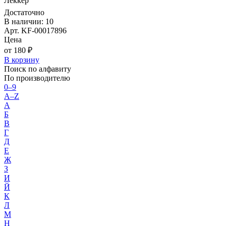
Леккер
Достаточно
В наличии: 10
Арт. KF-00017896
Цена
от 180 ₽
В корзину
Поиск по алфавиту
По производителю
0–9
A–Z
А
Б
В
Г
Д
Е
Ж
З
И
Й
К
Л
М
Н