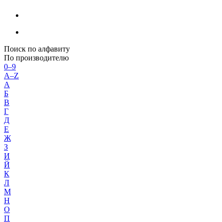
Поиск по алфавиту
По производителю
0–9
A–Z
А
Б
В
Г
Д
Е
Ж
З
И
Й
К
Л
М
Н
О
П