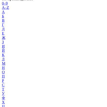
0–9
A–Z
А
Б
В
Г
Д
Е
Ж
З
И
Й
К
Л
М
Н
О
П
Р
С
Т
У
Ф
Х
Ц