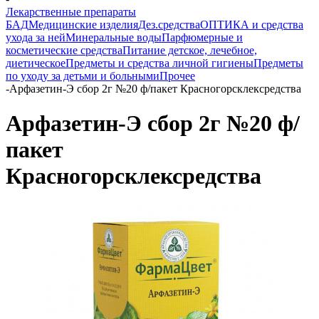
Лекарственные препараты
БАД
Медицинские изделия
Дез.средства
ОПТИКА и средства
ухода за ней
Минеральные воды
Парфюмерные и
косметические средства
Питание детское, лечебное,
диетическое
Предметы и средства личной гигиены
Предметы
по уходу за детьми и больными
Прочее
-
Арфазетин-Э сбор 2г №20 ф/пакет Красногорсклексредства
Арфазетин-Э сбор 2г №20 ф/
пакет
Красногорсклексредства