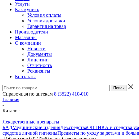
Услуги
Как купить
Условия оплаты
Условия доставки
Гарантия на товар
Производители
Магазины
О компании
Новости
Документы
Лицензии
Отчетность
Реквизиты
Контакты
Справочная по аптекам
8 (3522) 410-010
Главная
-
Каталог
-
Лекарственные препараты
БАД
Медицинские изделия
Дез.средства
ОПТИКА и средства ухо
средства личной гигиены
Предметы по уходу за детьми и боль
-
Рабепразол 0,02 №30 капс. Северная звезда