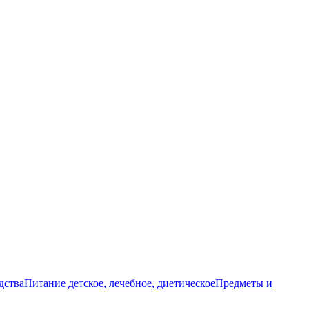
дства
Питание детское, лечебное, диетическое
Предметы и