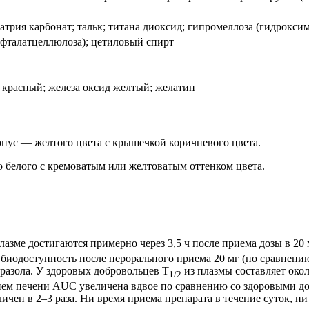
натрия карбонат; тальк; титана диоксид; гипромеллоза (гидрокс
фталатцеллюлоза); цетиловый спирт
д красный; железа оксид желтый; желатин
пус — желтого цвета с крышечкой коричневого цвета.
 белого с кремоватым или желтоватым оттенком цвета.
лазме достигаются примерно через 3,5 ч после приема дозы в 20
 биодоступность после перорального приема 20 мг (по сравнению
разола. У здоровых добровольцев T
из плазмы составляет около
1/2
нием печени AUC увеличена вдвое по сравнению со здоровыми до
ичен в 2–3 раза. Ни время приема препарата в течение суток, 