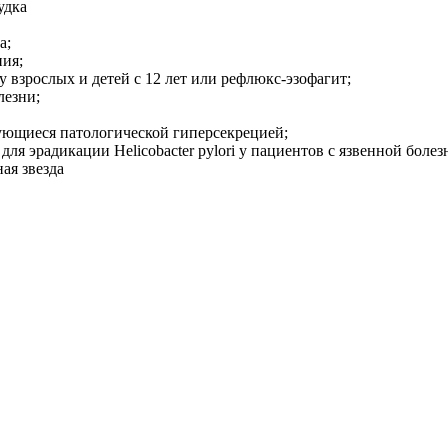
удка
а;
ния;
у взрослых и детей с 12 лет или рефлюкс-эзофагит;
лезни;
ующиеся патологической гиперсекрецией;
я эрадикации Helicobacter pylori у пациентов с язвенной болез
ая звезда