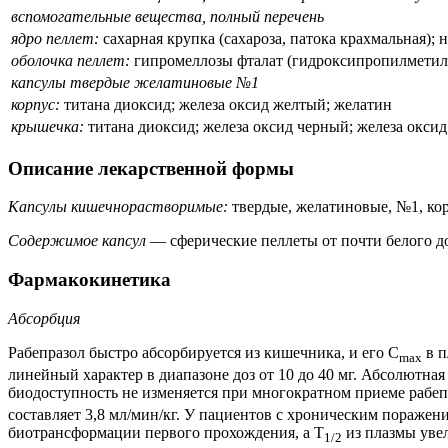
вспомогательные вещества, полный перечень
ядро пеллет:
сахарная крупка (сахароза, патока крахмальная); 
оболочка пеллет:
гипромеллозы фталат (гидроксипропилметил
капсулы твердые желатиновые №1
корпус:
титана диоксид; железа оксид желтый; желатин
крышечка:
титана диоксид; железа оксид черный; железа окси
Описание лекарственной формы
Капсулы кишечнорастворимые:
твердые, желатиновые, №1, кор
Содержимое капсул
— сферические пеллеты от почти белого до
Фармакокинетика
Абсорбция
Рабепразол быстро абсорбируется из кишечника, и его C
в п
max
линейный характер в диапазоне доз от 10 до 40 мг. Абсолютная
биодоступность не изменяется при многократном приеме рабеп
составляет 3,8 мл/мин/кг. У пациентов с хроническим пораже
биотрансформации первого прохождения, а T
из плазмы увел
1/2