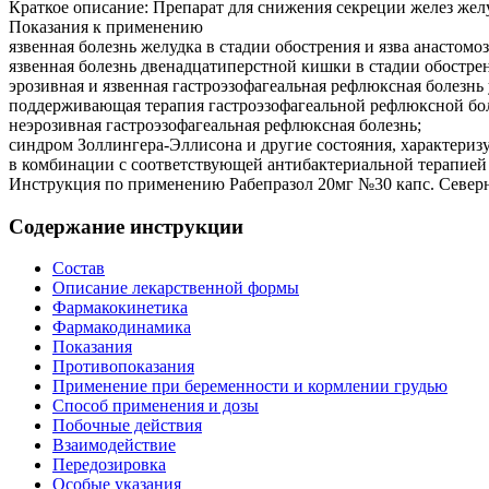
Краткое описание:
Препарат для снижения секреции желез жел
Показания к применению
язвенная болезнь желудка в стадии обострения и язва анастомоз
язвенная болезнь двенадцатиперстной кишки в стадии обостре
эрозивная и язвенная гастроэзофагеальная рефлюксная болезнь 
поддерживающая терапия гастроэзофагеальной рефлюксной бо
неэрозивная гастроэзофагеальная рефлюксная болезнь;
синдром Золлингера-Эллисона и другие состояния, характериз
в комбинации с соответствующей антибактериальной терапией дл
Инструкция по применению Рабепразол 20мг №30 капс. Северн
Содержание инструкции
Состав
Описание лекарственной формы
Фармакокинетика
Фармакодинамика
Показания
Противопоказания
Применение при беременности и кормлении грудью
Способ применения и дозы
Побочные действия
Взаимодействие
Передозировка
Особые указания