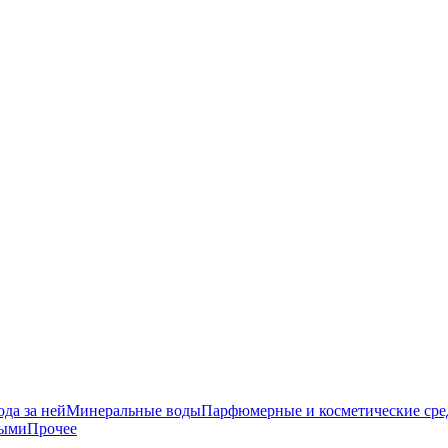
да за ней
Минеральные воды
Парфюмерные и косметические сре
ными
Прочее