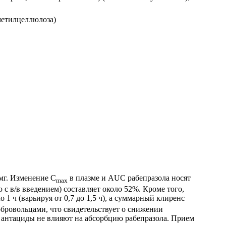
иметилцеллюлоза)
 мг. Изменение C
в плазме и AUC рабепразола носят
max
 с в/в введением) составляет около 52%. Кроме того,
 1 ч (варьируя от 0,7 до 1,5 ч), а суммарный клиренс
бровольцами, что свидетельствует о снижении
ни антациды не влияют на абсорбцию рабепразола. Прием