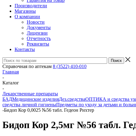
Гарантия на товар
Производители
Магазины
О компании
Новости
Документы
Лицензии
Отчетность
Реквизиты
Контакты
Справочная по аптекам
8 (3522) 410-010
Главная
-
Каталог
-
Лекарственные препараты
БАД
Медицинские изделия
Дез.средства
ОПТИКА и средства ухо
средства личной гигиены
Предметы по уходу за детьми и боль
-
Бидоп Кор 0,0025 №56 табл. Гедеон Рихтер
Бидоп Кор 2,5мг №56 табл. Ге