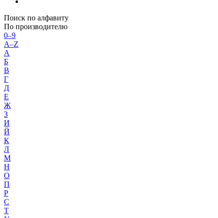
Поиск по алфавиту
По производителю
0–9
A–Z
А
Б
В
Г
Д
Е
Ж
З
И
Й
К
Л
М
Н
О
П
Р
С
Т