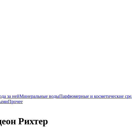
да за ней
Минеральные воды
Парфюмерные и косметические сре
ными
Прочее
деон Рихтер