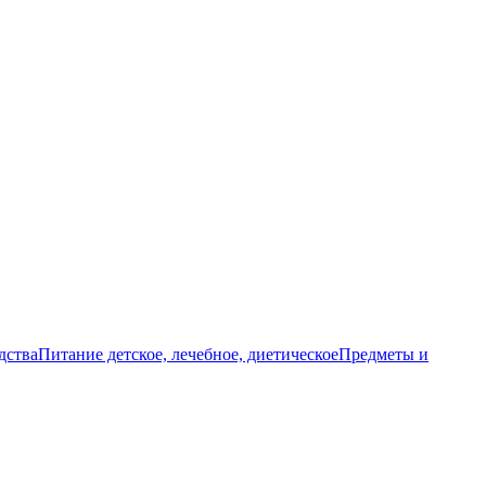
дства
Питание детское, лечебное, диетическое
Предметы и