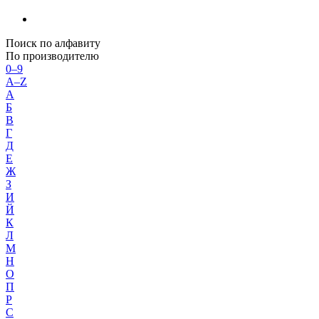
Поиск по алфавиту
По производителю
0–9
A–Z
А
Б
В
Г
Д
Е
Ж
З
И
Й
К
Л
М
Н
О
П
Р
С