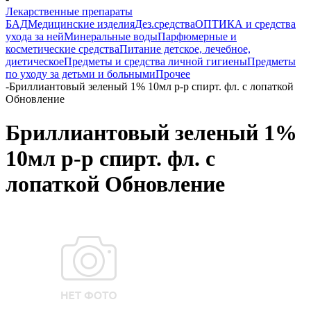
Лекарственные препараты
БАД
Медицинские изделия
Дез.средства
ОПТИКА и средства
ухода за ней
Минеральные воды
Парфюмерные и
косметические средства
Питание детское, лечебное,
диетическое
Предметы и средства личной гигиены
Предметы
по уходу за детьми и больными
Прочее
-
Бриллиантовый зеленый 1% 10мл р-р спирт. фл. с лопаткой
Обновление
Бриллиантовый зеленый 1%
10мл р-р спирт. фл. с
лопаткой Обновление