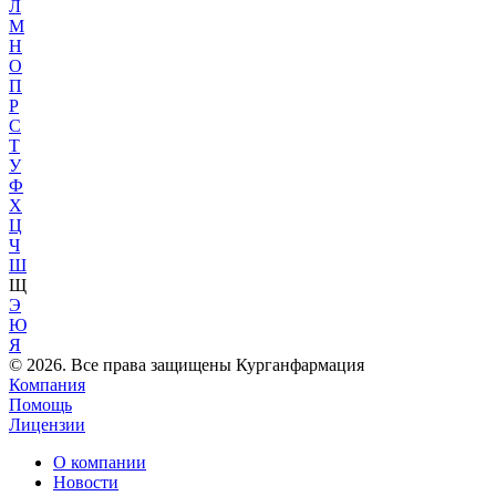
Л
М
Н
О
П
Р
С
Т
У
Ф
Х
Ц
Ч
Ш
Щ
Э
Ю
Я
© 2026. Все права защищены Курганфармация
Компания
Помощь
Лицензии
О компании
Новости