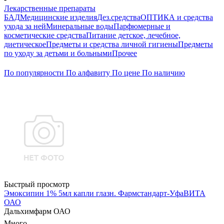
Лекарственные препараты
БАД
Медицинские изделия
Дез.средства
ОПТИКА и средства
ухода за ней
Минеральные воды
Парфюмерные и
косметические средства
Питание детское, лечебное,
диетическое
Предметы и средства личной гигиены
Предметы
по уходу за детьми и больными
Прочее
По популярности
По алфавиту
По цене
По наличию
Быстрый просмотр
Эмоксипин 1% 5мл капли глазн. Фармстандарт-УфаВИТА
ОАО
Дальхимфарм ОАО
Много