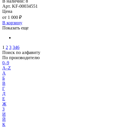
В наличии: 8
Арт. KF-00034551
Цена
от 1 000 ₽
В корзину
Показать еще
1
2
3
346
Поиск по алфавиту
По производителю
0–9
A–Z
А
Б
В
Г
Д
Е
Ж
З
И
Й
К