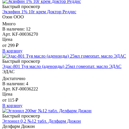
Быстрый просмотр
Экзифин 1% 10г крем Доктор Реддис
Озон ООО
Много
В наличии: 12
Арт. KF-00036270
Цена
от 299 ₽
В корзину
Быстрый просмотр
Эдас-801 Туя масло (аденоиды) 25мл гомеопат. масло ЭДАС
ЭДАС
Достаточно
В наличии: 4
Арт. KF-00036222
Цена
от 115 ₽
В корзину
Быстрый просмотр
Эглонил 0,2 №12 табл. Делфарм Дижон
Делфарм Дижон