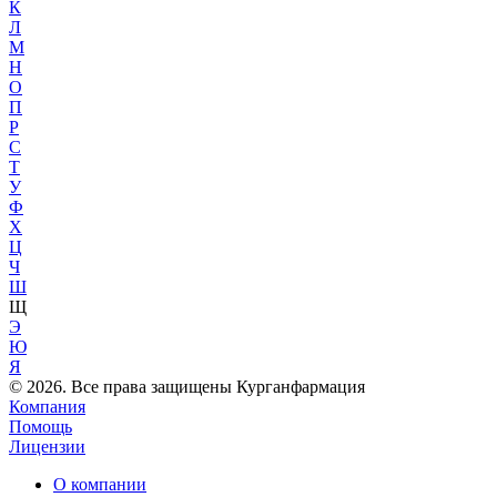
К
Л
М
Н
О
П
Р
С
Т
У
Ф
Х
Ц
Ч
Ш
Щ
Э
Ю
Я
© 2026. Все права защищены Курганфармация
Компания
Помощь
Лицензии
О компании