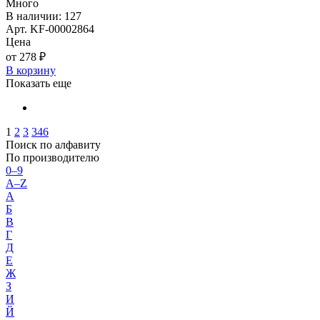
Много
В наличии: 127
Арт. KF-00002864
Цена
от 278 ₽
В корзину
Показать еще
1
2
3
346
Поиск по алфавиту
По производителю
0–9
A–Z
А
Б
В
Г
Д
Е
Ж
З
И
Й