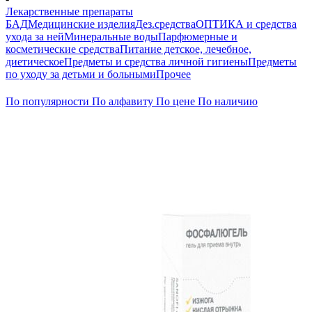
Лекарственные препараты
БАД
Медицинские изделия
Дез.средства
ОПТИКА и средства
ухода за ней
Минеральные воды
Парфюмерные и
косметические средства
Питание детское, лечебное,
диетическое
Предметы и средства личной гигиены
Предметы
по уходу за детьми и больными
Прочее
По популярности
По алфавиту
По цене
По наличию