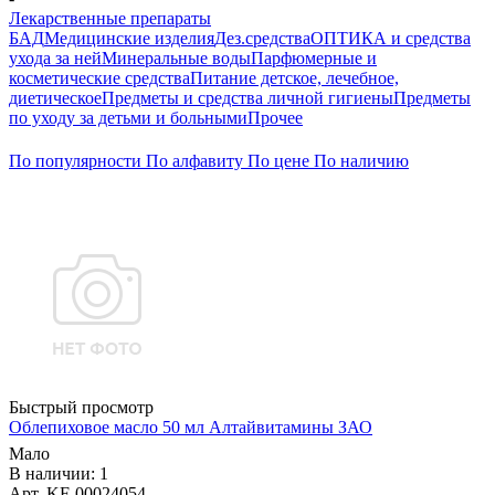
Лекарственные препараты
БАД
Медицинские изделия
Дез.средства
ОПТИКА и средства
ухода за ней
Минеральные воды
Парфюмерные и
косметические средства
Питание детское, лечебное,
диетическое
Предметы и средства личной гигиены
Предметы
по уходу за детьми и больными
Прочее
По популярности
По алфавиту
По цене
По наличию
Быстрый просмотр
Облепиховое масло 50 мл Алтайвитамины ЗАО
Мало
В наличии: 1
Арт. KF-00024054