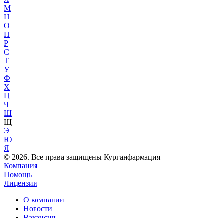
М
Н
О
П
Р
С
Т
У
Ф
Х
Ц
Ч
Ш
Щ
Э
Ю
Я
© 2026. Все права защищены Курганфармация
Компания
Помощь
Лицензии
О компании
Новости
Вакансии