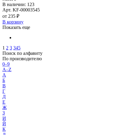
В наличии: 123
Арт. KF-00003545
от 235 ₽
В корзину
Показать еще
1
2
3
345
Поиск по алфавиту
По производителю
0–9
A–Z
А
Б
В
Г
Д
Е
Ж
З
И
Й
К
Л