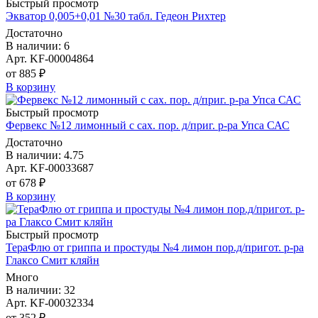
Быстрый просмотр
Экватор 0,005+0,01 №30 табл. Гедеон Рихтер
Достаточно
В наличии: 6
Арт. KF-00004864
от 885 ₽
В корзину
Быстрый просмотр
Фервекс №12 лимонный с сах. пор. д/приг. р-ра Упса САС
Достаточно
В наличии: 4.75
Арт. KF-00033687
от 678 ₽
В корзину
Быстрый просмотр
ТераФлю от гриппа и простуды №4 лимон пор.д/пригот. р-ра
Глаксо Смит кляйн
Много
В наличии: 32
Арт. KF-00032334
от 352 ₽