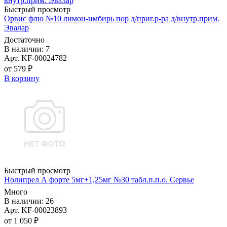
Быстрый просмотр
Орвис флю №10 лимон-имбирь пор д/приг.р-ра д/внутр.прим.
Эвалар
Достаточно
В наличии: 7
Арт. KF-00024782
от 579 ₽
В корзину
Быстрый просмотр
Нолипрел А форте 5мг+1,25мг №30 табл.п.п.о. Сервье
Много
В наличии: 26
Арт. KF-00023893
от 1 050 ₽