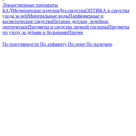
Лекарственные препараты
БАД
Медицинские изделия
Дез.средства
ОПТИКА и средства
ухода за ней
Минеральные воды
Парфюмерные и
косметические средства
Питание детское, лечебное,
диетическое
Предметы и средства личной гигиены
Предметы
по уходу за детьми и больными
Прочее
По популярности
По алфавиту
По цене
По наличию