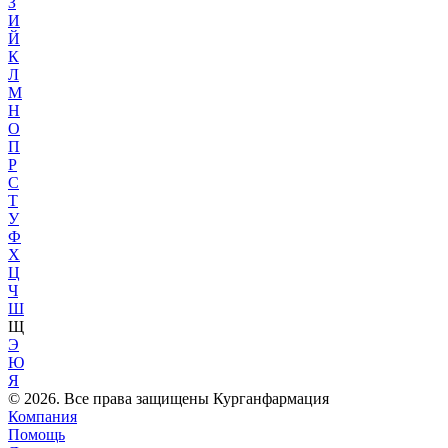
З
И
Й
К
Л
М
Н
О
П
Р
С
Т
У
Ф
Х
Ц
Ч
Ш
Щ
Э
Ю
Я
© 2026. Все права защищены Курганфармация
Компания
Помощь