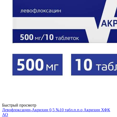
Быстрый просмотр
Левофлоксацин-Акрихин 0,5 №10 табл.п.п.о Акрихин ХФК
АО