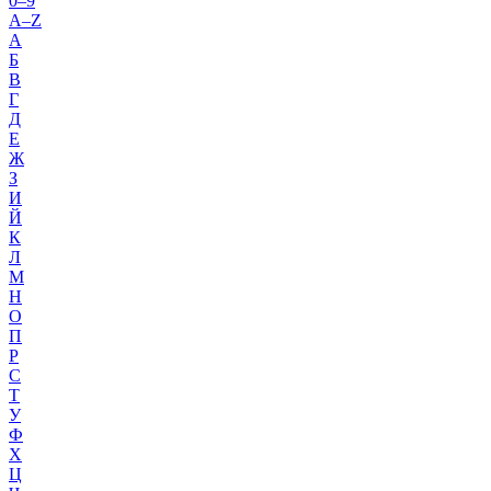
0–9
A–Z
А
Б
В
Г
Д
Е
Ж
З
И
Й
К
Л
М
Н
О
П
Р
С
Т
У
Ф
Х
Ц