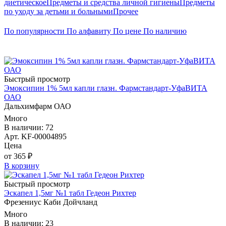
диетическое
Предметы и средства личной гигиены
Предметы
по уходу за детьми и больными
Прочее
По популярности
По алфавиту
По цене
По наличию
Быстрый просмотр
Эмоксипин 1% 5мл капли глазн. Фармстандарт-УфаВИТА
ОАО
Дальхимфарм ОАО
Много
В наличии: 72
Арт. KF-00004895
Цена
от 365 ₽
В корзину
Быстрый просмотр
Эскапел 1,5мг №1 табл Гедеон Рихтер
Фрезениус Каби Дойчланд
Много
В наличии: 23