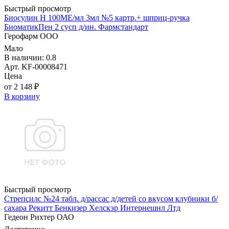
Быстрый просмотр
Биосулин Н 100МЕ/мл 3мл №5 картр.+ шприц-ручка
БиоматикПен 2 сусп д/ин. Фармстандарт
Герофарм ООО
Мало
В наличии: 0.8
Арт. KF-00008471
Цена
от 2 148 ₽
В корзину
Быстрый просмотр
Стрепсилс №24 табл. д/рассас д/детей со вкусом клубники б/
сахара Рекитт Бенкизер Хелскэр Интернешнл Лтд
Гедеон Рихтер ОАО