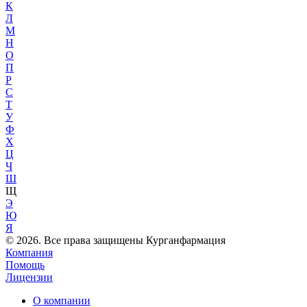
К
Л
М
Н
О
П
Р
С
Т
У
Ф
Х
Ц
Ч
Ш
Щ
Э
Ю
Я
© 2026. Все права защищены Курганфармация
Компания
Помощь
Лицензии
О компании