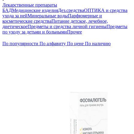
Лекарственные препараты
БАД
Медицинские изделия
Дез.средства
ОПТИКА и средства
ухода за ней
Минеральные воды
Парфюмерные и
косметические средства
Питание детское, лечебное,
диетическое
Предметы и средства личной гигиены
Предметы
по уходу за детьми и больными
Прочее
По популярности
По алфавиту
По цене
По наличию