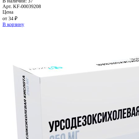
В наличии: 37
Арт. KF-00039208
Цена
от 34 ₽
В корзину