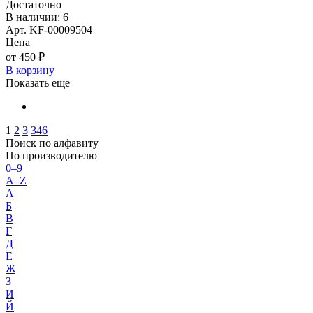
Достаточно
В наличии: 6
Арт. KF-00009504
Цена
от 450 ₽
В корзину
Показать еще
1
2
3
346
Поиск по алфавиту
По производителю
0–9
A–Z
А
Б
В
Г
Д
Е
Ж
З
И
Й