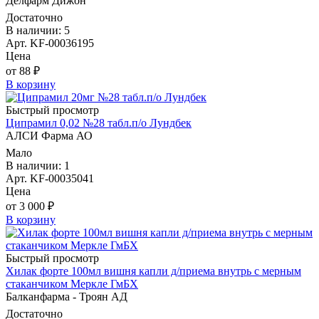
Делфарм Дижон
Достаточно
В наличии: 5
Арт. KF-00036195
Цена
от 88 ₽
В корзину
Быстрый просмотр
Ципрамил 0,02 №28 табл.п/о Лундбек
АЛСИ Фарма АО
Мало
В наличии: 1
Арт. KF-00035041
Цена
от 3 000 ₽
В корзину
Быстрый просмотр
Хилак форте 100мл вишня капли д/приема внутрь с мерным
стаканчиком Меркле ГмБХ
Балканфарма - Троян АД
Достаточно