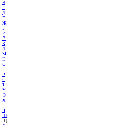
В
Г
Д
Е
Ж
З
И
Й
К
Л
М
Н
О
П
Р
С
Т
У
Ф
Х
Ц
Ч
Ш
Щ
Э