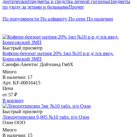
диетическое
Предметы и средства личной гигиены
Предметы
по уходу за детьми и больными
Прочее
По популярности
По алфавиту
По цене
По наличию
Быстрый просмотр
Кофеин-бензоат натрия 20% 1мл №10 р-р д/ п/к введ.
Борисовский ЗМП
Санофи-Авентис Дойчланд ГмбХ
Много
В наличии: 17
Арт. KF-00016415
Цена
от 57 ₽
В корзину
Быстрый просмотр
Левоцетиризин 0,005 №10 табл. п/о Озон
Озон ООО
Много
В наличии: 15