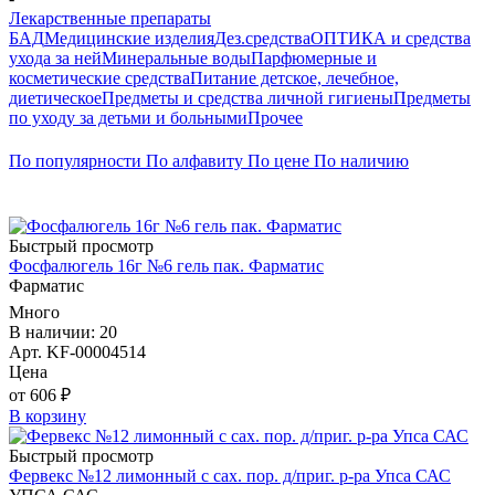
Лекарственные препараты
БАД
Медицинские изделия
Дез.средства
ОПТИКА и средства
ухода за ней
Минеральные воды
Парфюмерные и
косметические средства
Питание детское, лечебное,
диетическое
Предметы и средства личной гигиены
Предметы
по уходу за детьми и больными
Прочее
По популярности
По алфавиту
По цене
По наличию
Быстрый просмотр
Фосфалюгель 16г №6 гель пак. Фарматис
Фарматис
Много
В наличии: 20
Арт. KF-00004514
Цена
от 606 ₽
В корзину
Быстрый просмотр
Фервекс №12 лимонный с сах. пор. д/приг. р-ра Упса САС