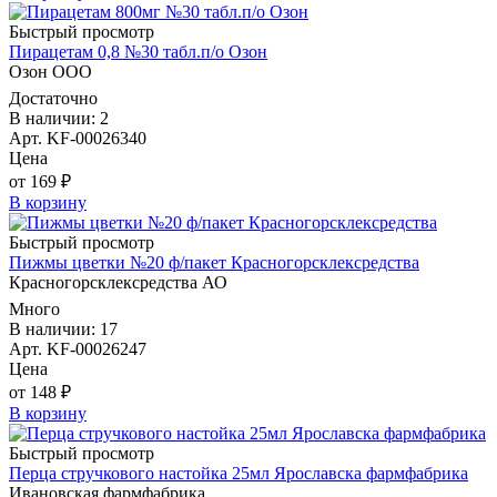
Быстрый просмотр
Пирацетам 0,8 №30 табл.п/о Озон
Озон ООО
Достаточно
В наличии: 2
Арт. KF-00026340
Цена
от 169 ₽
В корзину
Быстрый просмотр
Пижмы цветки №20 ф/пакет Красногорсклексредства
Красногорсклексредства АО
Много
В наличии: 17
Арт. KF-00026247
Цена
от 148 ₽
В корзину
Быстрый просмотр
Перца стручкового настойка 25мл Ярославска фармфабрика
Ивановская фармфабрика