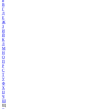
Б
В
Г
Д
Е
Ж
З
И
Й
К
Л
М
Н
О
П
Р
С
Т
У
Ф
Х
Ц
Ч
Ш
Щ