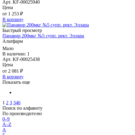
Арт. KF-00025940
Цена
от 1 253 ₽
В корзину
Быстрый просмотр
Панавир 200мкг №5 супп. рект. Эллара
Альтфарм
Мало
В наличии: 1
Арт. KF-00025438
Цена
от 2 081 ₽
В корзину
Показать еще
1
2
3
346
Поиск по алфавиту
По производителю
0–9
A–Z
А