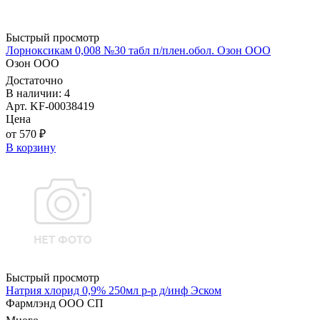
Быстрый просмотр
Лорноксикам 0,008 №30 табл п/плен.обол. Озон ООО
Озон ООО
Достаточно
В наличии: 4
Арт. KF-00038419
Цена
от 570 ₽
В корзину
Быстрый просмотр
Натрия хлорид 0,9% 250мл р-р д/инф Эском
Фармлэнд ООО СП