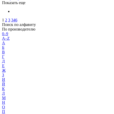
Показать еще
1
2
3
346
Поиск по алфавиту
По производителю
0–9
A–Z
А
Б
В
Г
Д
Е
Ж
З
И
Й
К
Л
М
Н
О
П