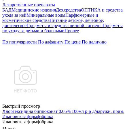
Лекарственные препараты
БАД
Медицинские изделия
Дез.средства
ОПТИКА и средства
ухода за ней
Минеральные воды
Парфюмерные и
косметические средства
Питание детское, лечебное,
диетическое
Предметы и средства личной гигиены
Предметы
по уходу за детьми и больными
Прочее
По популярности
По алфавиту
По цене
По наличию
Быстрый просмотр
Хлоргексидина биглюконат 0,05% 100мл р-р д/наружн. прим.
Ивановская фармфабрика
Ивановская фармфабрика
Много