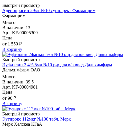
Быстрый просмотр
Аденопросин 29мг №10 супп. рект Фармаприм
Фармаприм
Много
В наличии: 13
Арт. KF-00005309
Цена
от 1 550 ₽
В корзину
Быстрый просмотр
Эуфиллин 2,4% 5мл №10 р-р для в/в введ Дальхимфарм
Дальхимфарм ОАО
Много
В наличии: 39.5
Арт. KF-00004981
Цена
от 96 ₽
В корзину
Быстрый просмотр
Эутирокс 112мкг №100 табл. Мерк
Мерк Хелскеа КГаА