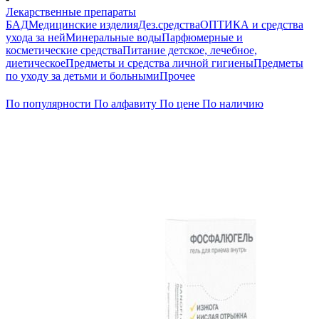
Лекарственные препараты
БАД
Медицинские изделия
Дез.средства
ОПТИКА и средства
ухода за ней
Минеральные воды
Парфюмерные и
косметические средства
Питание детское, лечебное,
диетическое
Предметы и средства личной гигиены
Предметы
по уходу за детьми и больными
Прочее
По популярности
По алфавиту
По цене
По наличию