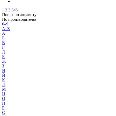
1
2
3
346
Поиск по алфавиту
По производителю
0–9
A–Z
А
Б
В
Г
Д
Е
Ж
З
И
Й
К
Л
М
Н
О
П
Р
С