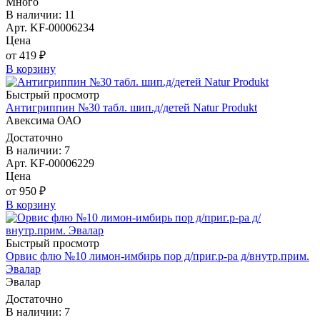
Много
В наличии: 11
Арт. KF-00006234
Цена
от 419 ₽
В корзину
Быстрый просмотр
Антигриппин №30 табл. шип.д/детей Natur Produkt
Авексима ОАО
Достаточно
В наличии: 7
Арт. KF-00006229
Цена
от 950 ₽
В корзину
Быстрый просмотр
Орвис флю №10 лимон-имбирь пор д/приг.р-ра д/внутр.прим.
Эвалар
Эвалар
Достаточно
В наличии: 7