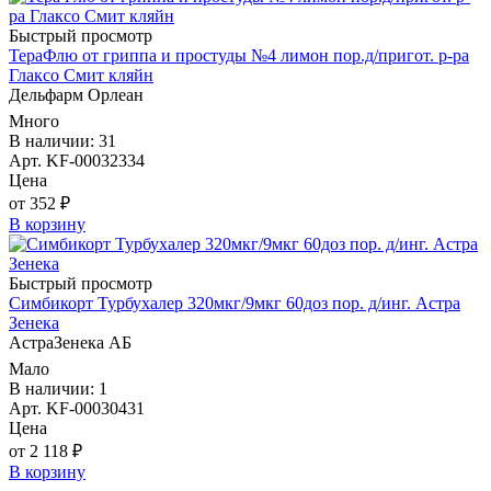
Быстрый просмотр
ТераФлю от гриппа и простуды №4 лимон пор.д/пригот. р-ра
Глаксо Смит кляйн
Дельфарм Орлеан
Много
В наличии: 31
Арт. KF-00032334
Цена
от 352 ₽
В корзину
Быстрый просмотр
Симбикорт Турбухалер 320мкг/9мкг 60доз пор. д/инг. Астра
Зенека
АстраЗенека АБ
Мало
В наличии: 1
Арт. KF-00030431
Цена
от 2 118 ₽
В корзину