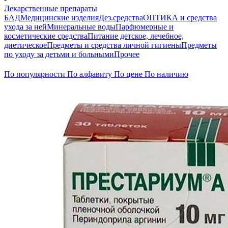
Лекарственные препараты
БАД
Медицинские изделия
Дез.средства
ОПТИКА и средства
ухода за ней
Минеральные воды
Парфюмерные и
косметические средства
Питание детское, лечебное,
диетическое
Предметы и средства личной гигиены
Предметы
по уходу за детьми и больными
Прочее
По популярности
По алфавиту
По цене
По наличию