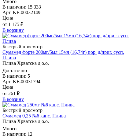
Много
В наличии: 15.333
Арт. KF-00032149
Цена
от 1 175 ₽
В корзину
Быстрый просмотр
Сумамед форте 200мг/5мл 15мл (16,74г) пор. д/приг. сусп.
Плива
Плива Хрватска д.о.о.
Достаточно
В наличии: 5
Арт. KF-00031794
Цена
от 261 ₽
В корзину
Быстрый просмотр
Сумамед 0,25 №6 капс. Плива
Плива Хрватска д.о.о.
Много
В наличии: 12