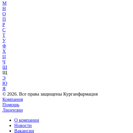
М
Н
О
П
Р
С
Т
У
Ф
Х
Ц
Ч
Ш
Щ
Э
Ю
Я
© 2026. Все права защищены Курганфармация
Компания
Помощь
Лицензии
О компании
Новости
Вакансии