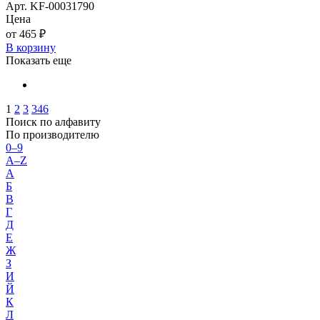
Арт. KF-00031790
Цена
от 465 ₽
В корзину
Показать еще
1
2
3
346
Поиск по алфавиту
По производителю
0–9
A–Z
А
Б
В
Г
Д
Е
Ж
З
И
Й
К
Л