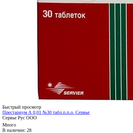
Быстрый просмотр
Престариум А 0,01 №30 табл.п.п.о. Сервье
Сервье Рус ООО
Много
В наличии: 28