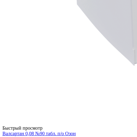
Быстрый просмотр
Валсартан 0,08 №90 табл. п/о Озон