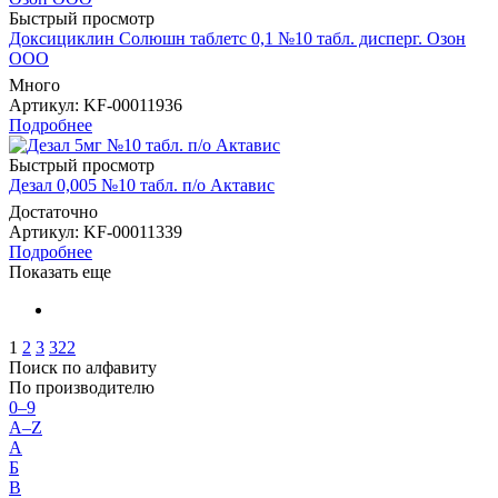
Быстрый просмотр
Доксициклин Солюшн таблетс 0,1 №10 табл. дисперг. Озон
ООО
Много
Артикул
: KF-00011936
Подробнее
Быстрый просмотр
Дезал 0,005 №10 табл. п/о Актавис
Достаточно
Артикул
: KF-00011339
Подробнее
Показать еще
1
2
3
322
Поиск по алфавиту
По производителю
0–9
A–Z
А
Б
В