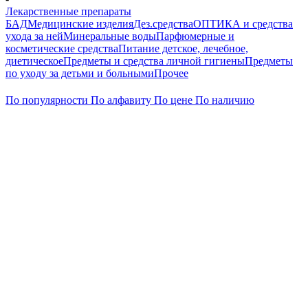
Лекарственные препараты
БАД
Медицинские изделия
Дез.средства
ОПТИКА и средства
ухода за ней
Минеральные воды
Парфюмерные и
косметические средства
Питание детское, лечебное,
диетическое
Предметы и средства личной гигиены
Предметы
по уходу за детьми и больными
Прочее
По популярности
По алфавиту
По цене
По наличию