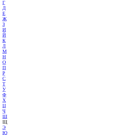
Г
Д
Е
Ж
З
И
Й
К
Л
М
Н
О
П
Р
С
Т
У
Ф
Х
Ц
Ч
Ш
Щ
Э
Ю