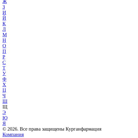
Ж
З
И
Й
К
Л
М
Н
О
П
Р
С
Т
У
Ф
Х
Ц
Ч
Ш
Щ
Э
Ю
Я
© 2026. Все права защищены Курганфармация
Компания