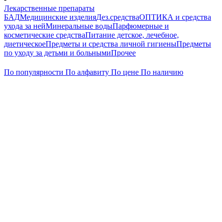
Лекарственные препараты
БАД
Медицинские изделия
Дез.средства
ОПТИКА и средства
ухода за ней
Минеральные воды
Парфюмерные и
косметические средства
Питание детское, лечебное,
диетическое
Предметы и средства личной гигиены
Предметы
по уходу за детьми и больными
Прочее
По популярности
По алфавиту
По цене
По наличию