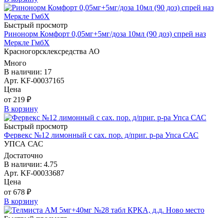
Быстрый просмотр
Ринонорм Комфорт 0,05мг+5мг/доза 10мл (90 доз) спрей наз
Меркле ГмбХ
Красногорсклексредства АО
Много
В наличии: 17
Арт. KF-00037165
Цена
от 219 ₽
В корзину
Быстрый просмотр
Фервекс №12 лимонный с сах. пор. д/приг. р-ра Упса САС
УПСА САС
Достаточно
В наличии: 4.75
Арт. KF-00033687
Цена
от 678 ₽
В корзину