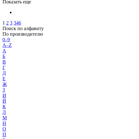
Показать еще
1
2
3
346
Поиск по алфавиту
По производителю
0–9
A–Z
А
Б
В
Г
Д
Е
Ж
З
И
Й
К
Л
М
Н
О
П