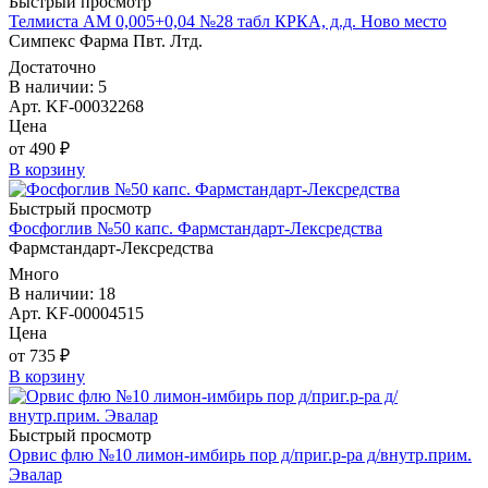
Быстрый просмотр
Телмиста АМ 0,005+0,04 №28 табл КРКА, д.д. Ново место
Симпекс Фарма Пвт. Лтд.
Достаточно
В наличии: 5
Арт. KF-00032268
Цена
от 490 ₽
В корзину
Быстрый просмотр
Фосфоглив №50 капс. Фармстандарт-Лексредства
Фармстандарт-Лексредства
Много
В наличии: 18
Арт. KF-00004515
Цена
от 735 ₽
В корзину
Быстрый просмотр
Орвис флю №10 лимон-имбирь пор д/приг.р-ра д/внутр.прим.
Эвалар