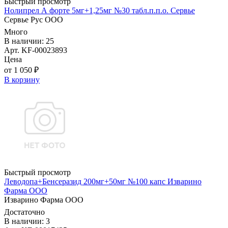
Быстрый просмотр
Нолипрел А форте 5мг+1,25мг №30 табл.п.п.о. Сервье
Сервье Рус ООО
Много
В наличии: 25
Арт. KF-00023893
Цена
от 1 050 ₽
В корзину
Быстрый просмотр
Леводопа+Бенсеразид 200мг+50мг №100 капс Изварино
Фарма ООО
Изварино Фарма ООО
Достаточно
В наличии: 3