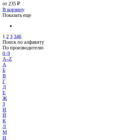
от 235 ₽
В корзину
Показать еще
1
2
3
346
Поиск по алфавиту
По производителю
0–9
A–Z
А
Б
В
Г
Д
Е
Ж
З
И
Й
К
Л
М
Н