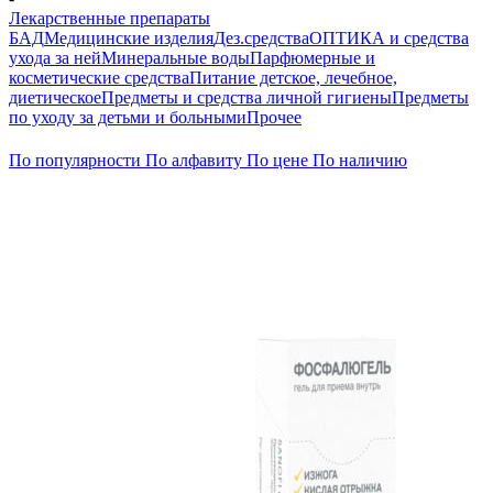
Лекарственные препараты
БАД
Медицинские изделия
Дез.средства
ОПТИКА и средства
ухода за ней
Минеральные воды
Парфюмерные и
косметические средства
Питание детское, лечебное,
диетическое
Предметы и средства личной гигиены
Предметы
по уходу за детьми и больными
Прочее
По популярности
По алфавиту
По цене
По наличию