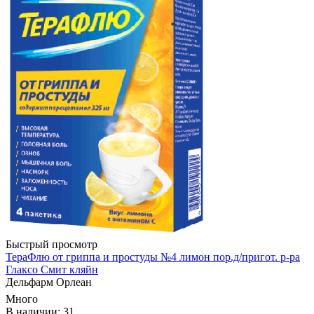
Быстрый просмотр
ТераФлю от гриппа и простуды №4 лимон пор.д/пригот. р-ра
Глаксо Смит кляйн
Дельфарм Орлеан
Много
В наличии: 31