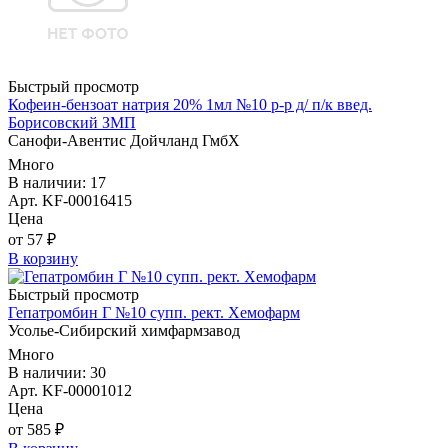
Быстрый просмотр
Кофеин-бензоат натрия 20% 1мл №10 р-р д/ п/к введ.
Борисовский ЗМП
Санофи-Авентис Дойчланд ГмбХ
Много
В наличии: 17
Арт. KF-00016415
Цена
от 57 ₽
В корзину
Быстрый просмотр
Гепатромбин Г №10 супп. рект. Хемофарм
Усолье-Сибирский химфармзавод
Много
В наличии: 30
Арт. KF-00001012
Цена
от 585 ₽