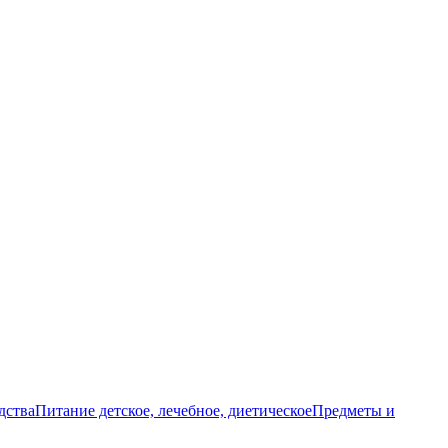
дства
Питание детское, лечебное, диетическое
Предметы и