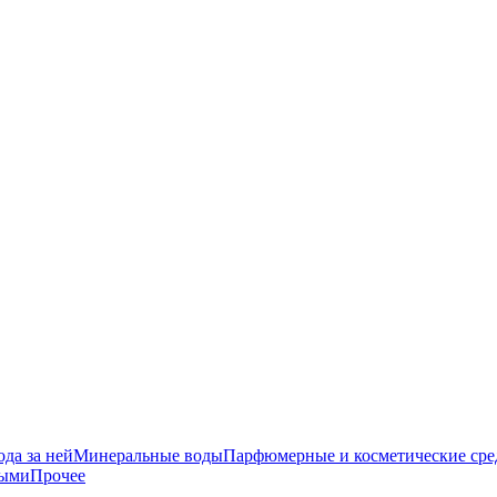
да за ней
Минеральные воды
Парфюмерные и косметические сре
ными
Прочее