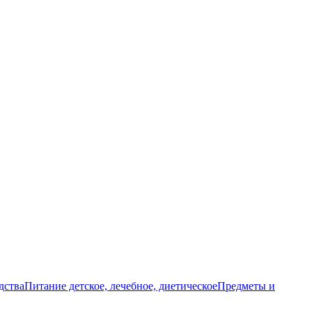
дства
Питание детское, лечебное, диетическое
Предметы и