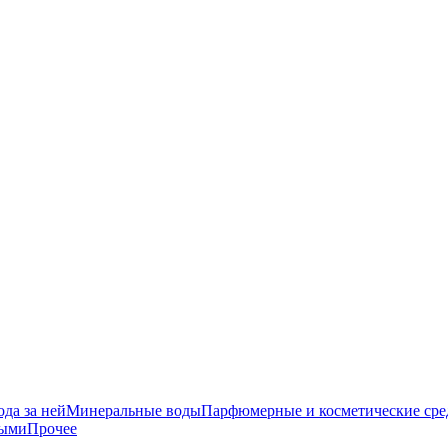
да за ней
Минеральные воды
Парфюмерные и косметические сре
ными
Прочее