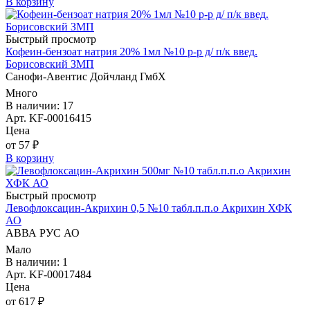
В корзину
Быстрый просмотр
Кофеин-бензоат натрия 20% 1мл №10 р-р д/ п/к введ.
Борисовский ЗМП
Санофи-Авентис Дойчланд ГмбХ
Много
В наличии: 17
Арт. KF-00016415
Цена
от 57 ₽
В корзину
Быстрый просмотр
Левофлоксацин-Акрихин 0,5 №10 табл.п.п.о Акрихин ХФК
АО
АВВА РУС АО
Мало
В наличии: 1
Арт. KF-00017484
Цена
от 617 ₽