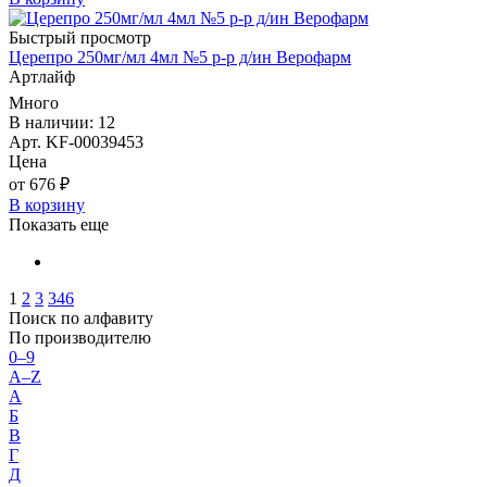
Быстрый просмотр
Церепро 250мг/мл 4мл №5 р-р д/ин Верофарм
Артлайф
Много
В наличии: 12
Арт. KF-00039453
Цена
от 676 ₽
В корзину
Показать еще
1
2
3
346
Поиск по алфавиту
По производителю
0–9
A–Z
А
Б
В
Г
Д