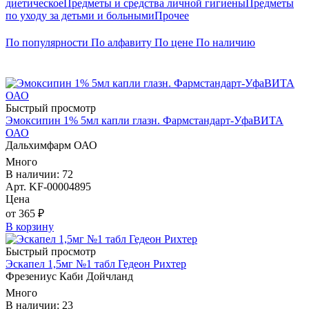
диетическое
Предметы и средства личной гигиены
Предметы
по уходу за детьми и больными
Прочее
По популярности
По алфавиту
По цене
По наличию
Быстрый просмотр
Эмоксипин 1% 5мл капли глазн. Фармстандарт-УфаВИТА
ОАО
Дальхимфарм ОАО
Много
В наличии: 72
Арт. KF-00004895
Цена
от 365 ₽
В корзину
Быстрый просмотр
Эскапел 1,5мг №1 табл Гедеон Рихтер
Фрезениус Каби Дойчланд
Много
В наличии: 23