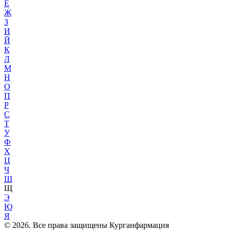
Е
Ж
З
И
Й
К
Л
М
Н
О
П
Р
С
Т
У
Ф
Х
Ц
Ч
Ш
Щ
Э
Ю
Я
© 2026. Все права защищены Курганфармация