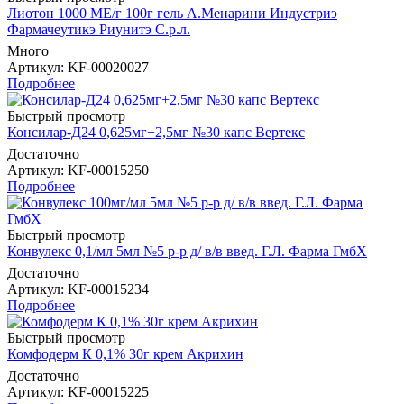
Лиотон 1000 МЕ/г 100г гель А.Менарини Индустриэ
Фармачеутикэ Риунитэ С.р.л.
Много
Артикул
: KF-00020027
Подробнее
Быстрый просмотр
Консилар-Д24 0,625мг+2,5мг №30 капс Вертекс
Достаточно
Артикул
: KF-00015250
Подробнее
Быстрый просмотр
Конвулекс 0,1/мл 5мл №5 р-р д/ в/в введ. Г.Л. Фарма ГмбХ
Достаточно
Артикул
: KF-00015234
Подробнее
Быстрый просмотр
Комфодерм К 0,1% 30г крем Акрихин
Достаточно
Артикул
: KF-00015225