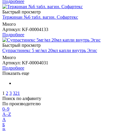
Подробнее
Быстрый просмотр
Тержинан №6 табл. вагин. Софартекс
Много
Артикул
: KF-00004133
Подробнее
Быстрый просмотр
Супрастинекс 5 мг/мл 20мл капли внутрь Эгис
Много
Артикул
: KF-00004031
Подробнее
Показать еще
1
2
3
321
Поиск по алфавиту
По производителю
0–9
A–Z
А
Б
В