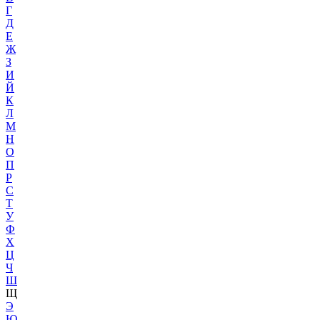
Г
Д
Е
Ж
З
И
Й
К
Л
М
Н
О
П
Р
С
Т
У
Ф
Х
Ц
Ч
Ш
Щ
Э
Ю