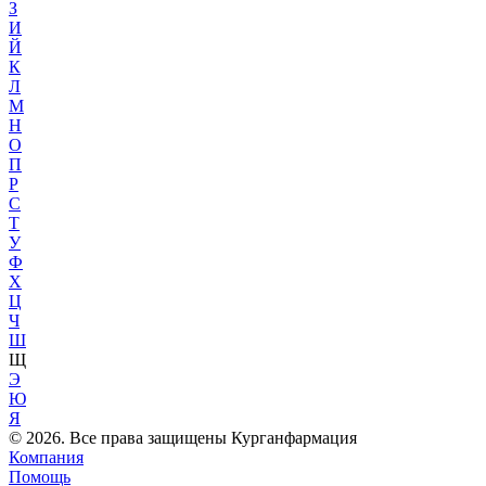
З
И
Й
К
Л
М
Н
О
П
Р
С
Т
У
Ф
Х
Ц
Ч
Ш
Щ
Э
Ю
Я
© 2026. Все права защищены Курганфармация
Компания
Помощь