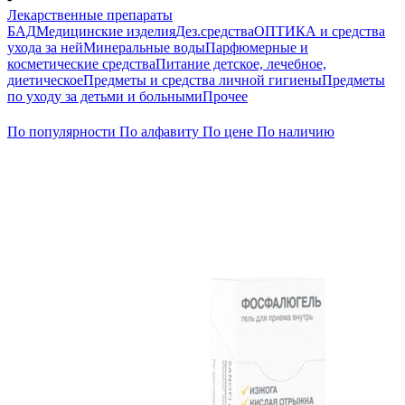
Лекарственные препараты
БАД
Медицинские изделия
Дез.средства
ОПТИКА и средства
ухода за ней
Минеральные воды
Парфюмерные и
косметические средства
Питание детское, лечебное,
диетическое
Предметы и средства личной гигиены
Предметы
по уходу за детьми и больными
Прочее
По популярности
По алфавиту
По цене
По наличию