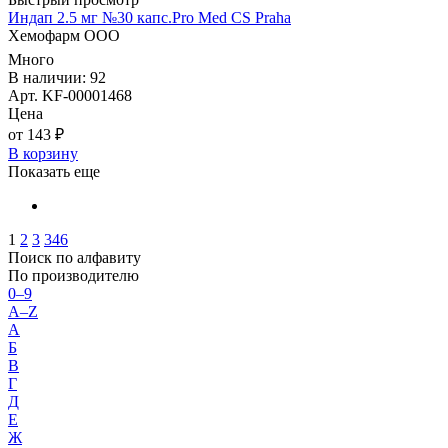
Индап 2.5 мг №30 капс.Pro Med CS Praha
Хемофарм ООО
Много
В наличии: 92
Арт. KF-00001468
Цена
от 143 ₽
В корзину
Показать еще
1
2
3
346
Поиск по алфавиту
По производителю
0–9
A–Z
А
Б
В
Г
Д
Е
Ж