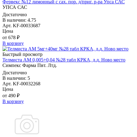
Фервекс №12 лимонный с сах. пор. д/приг. р-ра Упса САС
УПСА САС
Достаточно
В наличии: 4.75
Арт. KF-00033687
Цена
от 678 ₽
В корзину
Быстрый просмотр
Телмиста АМ 0,005+0,04 №28 табл КРКА, д.д. Ново место
Симпекс Фарма Пвт. Лтд.
Достаточно
В наличии: 5
Арт. KF-00032268
Цена
от 490 ₽
В корзину