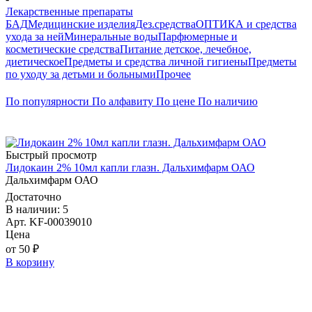
Лекарственные препараты
БАД
Медицинские изделия
Дез.средства
ОПТИКА и средства
ухода за ней
Минеральные воды
Парфюмерные и
косметические средства
Питание детское, лечебное,
диетическое
Предметы и средства личной гигиены
Предметы
по уходу за детьми и больными
Прочее
По популярности
По алфавиту
По цене
По наличию
Быстрый просмотр
Лидокаин 2% 10мл капли глазн. Дальхимфарм ОАО
Дальхимфарм ОАО
Достаточно
В наличии: 5
Арт. KF-00039010
Цена
от 50 ₽
В корзину