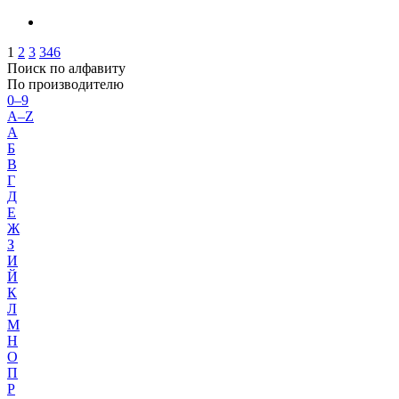
1
2
3
346
Поиск по алфавиту
По производителю
0–9
A–Z
А
Б
В
Г
Д
Е
Ж
З
И
Й
К
Л
М
Н
О
П
Р