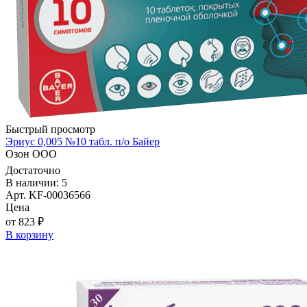
Быстрый просмотр
Эриус 0,005 №10 табл. п/о Байер
Озон ООО
Достаточно
В наличии: 5
Арт. KF-00036566
Цена
от 823 ₽
В корзину