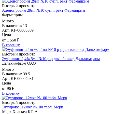
Быстрый просмотр
Аденопросин 29мг №10 супп. рект Фармаприм
Фармаприм
Много
В наличии: 13
Арт. KF-00005309
Цена
от 1 550 ₽
В корзину
Быстрый просмотр
Эуфиллин 2,4% 5мл №10 р-р для в/в введ Дальхимфарм
Дальхимфарм ОАО
Много
В наличии: 39.5
Арт. KF-00004981
Цена
от 96 ₽
В корзину
Быстрый просмотр
Эутирокс 112мкг №100 табл. Мерк
Мерк Хелскеа КГаА