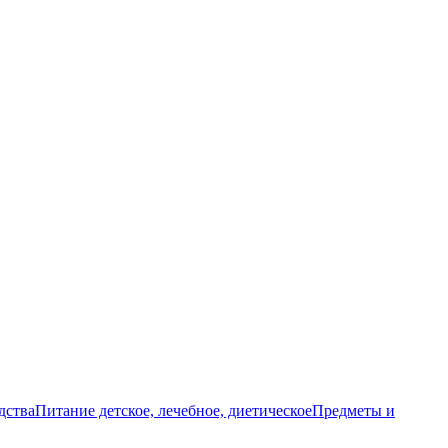
дства
Питание детское, лечебное, диетическое
Предметы и