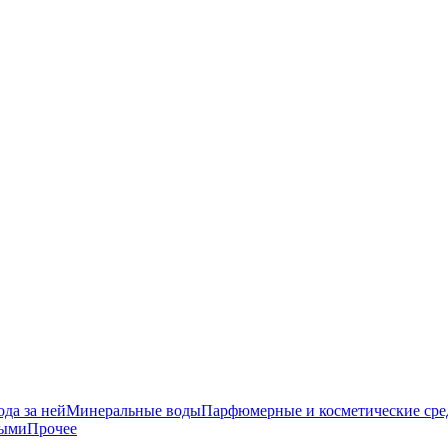
да за ней
Минеральные воды
Парфюмерные и косметические сре
ными
Прочее