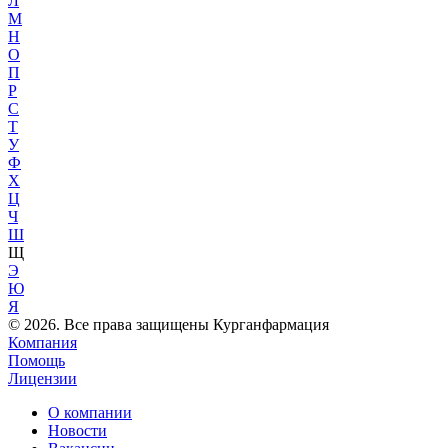
Л
М
Н
О
П
Р
С
Т
У
Ф
Х
Ц
Ч
Ш
Щ
Э
Ю
Я
© 2026. Все права защищены Курганфармация
Компания
Помощь
Лицензии
О компании
Новости