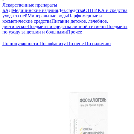
Лекарственные препараты
БАД
Медицинские изделия
Дез.средства
ОПТИКА и средства
ухода за ней
Минеральные воды
Парфюмерные и
косметические средства
Питание детское, лечебное,
диетическое
Предметы и средства личной гигиены
Предметы
по уходу за детьми и больными
Прочее
По популярности
По алфавиту
По цене
По наличию