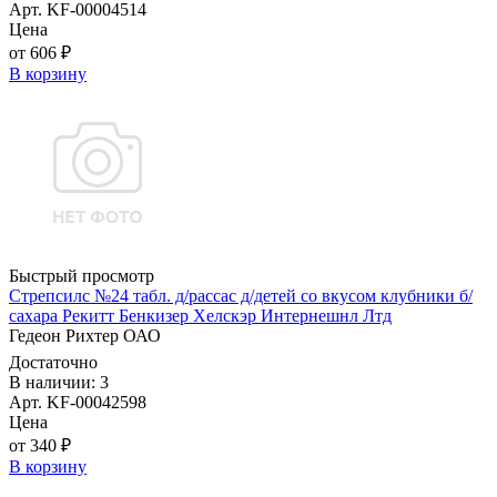
Арт. KF-00004514
Цена
от 606 ₽
В корзину
Быстрый просмотр
Стрепсилс №24 табл. д/рассас д/детей со вкусом клубники б/
сахара Рекитт Бенкизер Хелскэр Интернешнл Лтд
Гедеон Рихтер ОАО
Достаточно
В наличии: 3
Арт. KF-00042598
Цена
от 340 ₽
В корзину