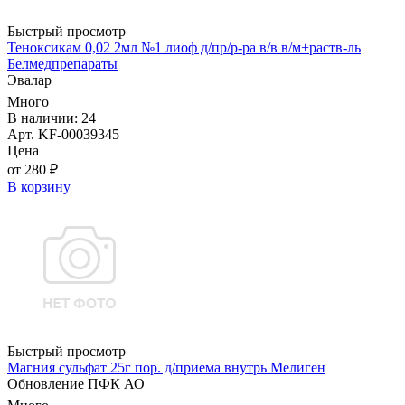
Быстрый просмотр
Теноксикам 0,02 2мл №1 лиоф д/пр/р-ра в/в в/м+раств-ль
Белмедпрепараты
Эвалар
Много
В наличии: 24
Арт. KF-00039345
Цена
от 280 ₽
В корзину
Быстрый просмотр
Магния сульфат 25г пор. д/приема внутрь Мелиген
Обновление ПФК АО