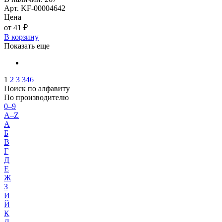
Арт. KF-00004642
Цена
от 41 ₽
В корзину
Показать еще
1
2
3
346
Поиск по алфавиту
По производителю
0–9
A–Z
А
Б
В
Г
Д
Е
Ж
З
И
Й
К