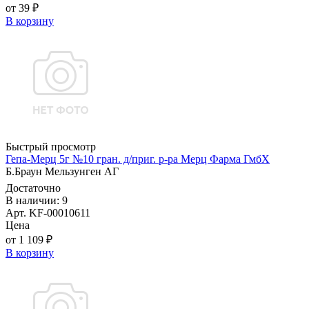
от 39 ₽
В корзину
Быстрый просмотр
Гепа-Мерц 5г №10 гран. д/приг. р-ра Мерц Фарма ГмбХ
Б.Браун Мельзунген АГ
Достаточно
В наличии: 9
Арт. KF-00010611
Цена
от 1 109 ₽
В корзину