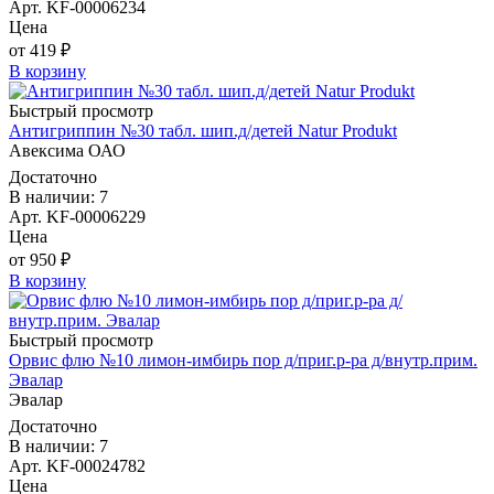
Арт. KF-00006234
Цена
от 419 ₽
В корзину
Быстрый просмотр
Антигриппин №30 табл. шип.д/детей Natur Produkt
Авексима ОАО
Достаточно
В наличии: 7
Арт. KF-00006229
Цена
от 950 ₽
В корзину
Быстрый просмотр
Орвис флю №10 лимон-имбирь пор д/приг.р-ра д/внутр.прим.
Эвалар
Эвалар
Достаточно
В наличии: 7
Арт. KF-00024782
Цена