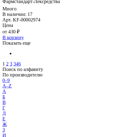
Фармстандарт-Лексредства
Много
В наличии: 17
Арт. KF-00002974
Цена
от 430 ₽
В корзину
Показать еще
1
2
3
346
Поиск по алфавиту
По производителю
0–9
A–Z
А
Б
В
Г
Д
Е
Ж
З
И