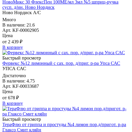
НовоМикс 30 ФлексПен 100МЕ/мл 3мл №5 шприц-ручка
сусп. д/ин. Ново Нордиск
Ново Нордиск А/С
Много
В наличии: 21.6
Арт. KF-00002905
Цена
от 2 439 ₽
В корзину
Быстрый просмотр
Фервекс №12 лимонный с сах. пор. д/приг. р-ра Упса САС
УПСА САС
Достаточно
В наличии: 4.75
Арт. KF-00033687
Цена
от 678 ₽
В корзину
Быстрый просмотр
ТераФлю от гриппа и простуды №4 лимон пор.д/пригот. р-ра
Глаксо Смит кляйн