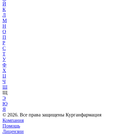
Й
К
Л
М
Н
О
П
Р
С
Т
У
Ф
Х
Ц
Ч
Ш
Щ
Э
Ю
Я
© 2026. Все права защищены Курганфармация
Компания
Помощь
Лицензии