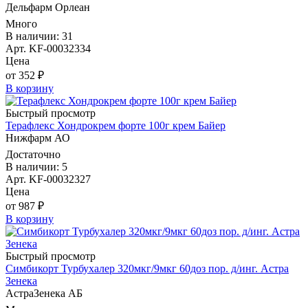
Дельфарм Орлеан
Много
В наличии: 31
Арт. KF-00032334
Цена
от 352 ₽
В корзину
Быстрый просмотр
Терафлекс Хондрокрем форте 100г крем Байер
Нижфарм АО
Достаточно
В наличии: 5
Арт. KF-00032327
Цена
от 987 ₽
В корзину
Быстрый просмотр
Симбикорт Турбухалер 320мкг/9мкг 60доз пор. д/инг. Астра
Зенека
АстраЗенека АБ