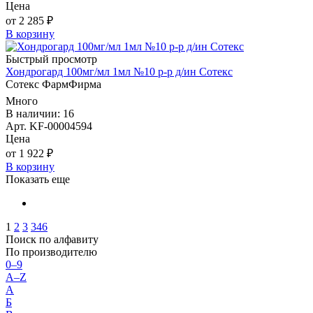
Цена
от 2 285 ₽
В корзину
Быстрый просмотр
Хондрогард 100мг/мл 1мл №10 р-р д/ин Сотекс
Сотекс ФармФирма
Много
В наличии: 16
Арт. KF-00004594
Цена
от 1 922 ₽
В корзину
Показать еще
1
2
3
346
Поиск по алфавиту
По производителю
0–9
A–Z
А
Б