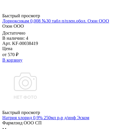
Быстрый просмотр
Лорноксикам 0,008 №30 табл п/плен.обол. Озон ООО
Озон ООО
Достаточно
В наличии: 4
Арт. KF-00038419
Цена
от 570 ₽
В корзину
Быстрый просмотр
Натрия хлорид 0,9% 250мл р-р д/инф Эском
Фармлэнд ООО СП