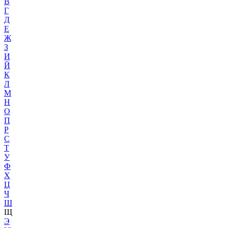
В
Г
Д
Е
Ж
З
И
Й
К
Л
М
Н
О
П
Р
С
Т
У
Ф
Х
Ц
Ч
Ш
Щ
Э