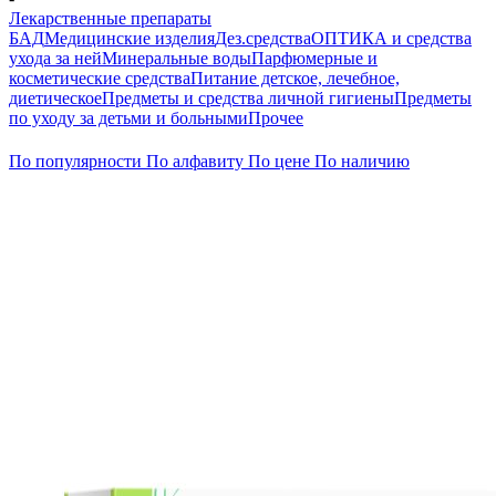
Лекарственные препараты
БАД
Медицинские изделия
Дез.средства
ОПТИКА и средства
ухода за ней
Минеральные воды
Парфюмерные и
косметические средства
Питание детское, лечебное,
диетическое
Предметы и средства личной гигиены
Предметы
по уходу за детьми и больными
Прочее
По популярности
По алфавиту
По цене
По наличию