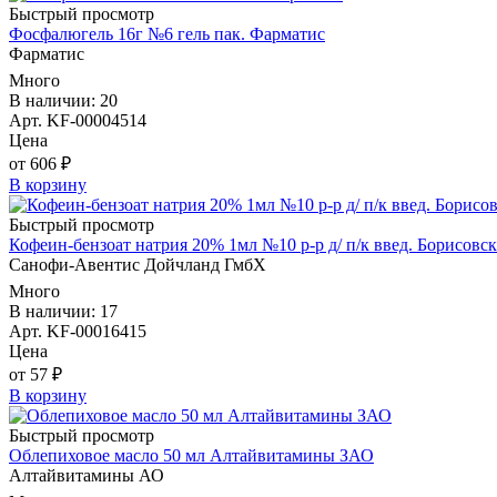
Быстрый просмотр
Фосфалюгель 16г №6 гель пак. Фарматис
Фарматис
Много
В наличии: 20
Арт. KF-00004514
Цена
от 606 ₽
В корзину
Быстрый просмотр
Кофеин-бензоат натрия 20% 1мл №10 р-р д/ п/к введ. Борисов
Санофи-Авентис Дойчланд ГмбХ
Много
В наличии: 17
Арт. KF-00016415
Цена
от 57 ₽
В корзину
Быстрый просмотр
Облепиховое масло 50 мл Алтайвитамины ЗАО
Алтайвитамины АО