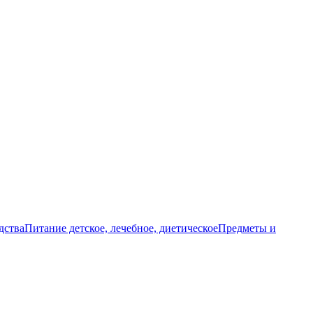
дства
Питание детское, лечебное, диетическое
Предметы и