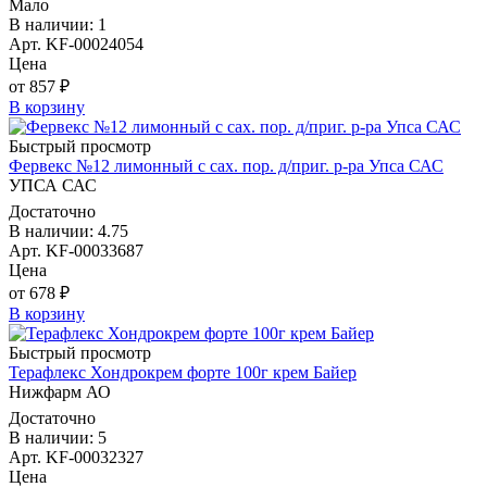
Мало
В наличии: 1
Арт. KF-00024054
Цена
от 857 ₽
В корзину
Быстрый просмотр
Фервекс №12 лимонный с сах. пор. д/приг. р-ра Упса САС
УПСА САС
Достаточно
В наличии: 4.75
Арт. KF-00033687
Цена
от 678 ₽
В корзину
Быстрый просмотр
Терафлекс Хондрокрем форте 100г крем Байер
Нижфарм АО
Достаточно
В наличии: 5
Арт. KF-00032327
Цена