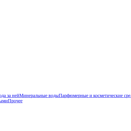
да за ней
Минеральные воды
Парфюмерные и косметические сре
ными
Прочее