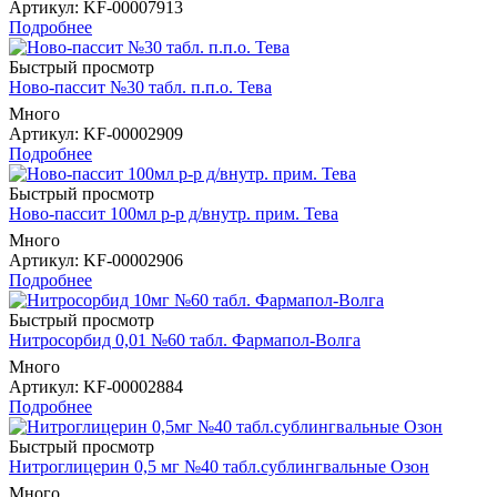
Артикул
: KF-00007913
Подробнее
Быстрый просмотр
Ново-пассит №30 табл. п.п.о. Тева
Много
Артикул
: KF-00002909
Подробнее
Быстрый просмотр
Ново-пассит 100мл р-р д/внутр. прим. Тева
Много
Артикул
: KF-00002906
Подробнее
Быстрый просмотр
Нитросорбид 0,01 №60 табл. Фармапол-Волга
Много
Артикул
: KF-00002884
Подробнее
Быстрый просмотр
Нитроглицерин 0,5 мг №40 табл.сублингвальные Озон
Много