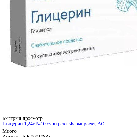
Быстрый просмотр
Глицерин 1,24г №10 супп.рект. Фармпроект, АО
Много
Артикул
: KF-00010883