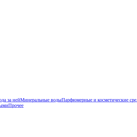
да за ней
Минеральные воды
Парфюмерные и косметические сре
ными
Прочее