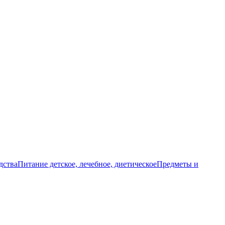
дства
Питание детское, лечебное, диетическое
Предметы и