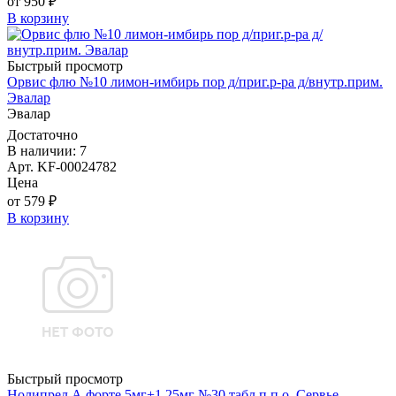
от 950 ₽
В корзину
Быстрый просмотр
Орвис флю №10 лимон-имбирь пор д/приг.р-ра д/внутр.прим.
Эвалар
Эвалар
Достаточно
В наличии: 7
Арт. KF-00024782
Цена
от 579 ₽
В корзину
Быстрый просмотр
Нолипрел А форте 5мг+1,25мг №30 табл.п.п.о. Сервье