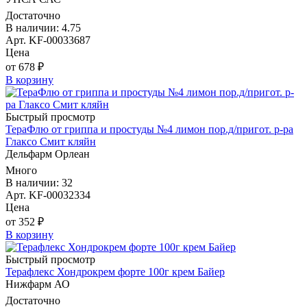
Достаточно
В наличии: 4.75
Арт. KF-00033687
Цена
от 678 ₽
В корзину
Быстрый просмотр
ТераФлю от гриппа и простуды №4 лимон пор.д/пригот. р-ра
Глаксо Смит кляйн
Дельфарм Орлеан
Много
В наличии: 32
Арт. KF-00032334
Цена
от 352 ₽
В корзину
Быстрый просмотр
Терафлекс Хондрокрем форте 100г крем Байер
Нижфарм АО
Достаточно