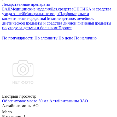
Лекарственные препараты
БАД
Медицинские изделия
Дез.средства
ОПТИКА и средства
ухода за ней
Минеральные воды
Парфюмерные и
косметические средства
Питание детское, лечебное,
диетическое
Предметы и средства личной гигиены
Предметы
по уходу за детьми и больными
Прочее
По популярности
По алфавиту
По цене
По наличию
Быстрый просмотр
Облепиховое масло 50 мл Алтайвитамины ЗАО
Алтайвитамины АО
Мало
В наличии: 1