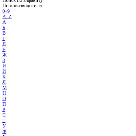
Поиск по алфавиту
По производителю
0–9
A–Z
А
Б
В
Г
Д
Е
Ж
З
И
Й
К
Л
М
Н
О
П
Р
С
Т
У
Ф