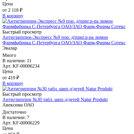
Цена
от 2 118 ₽
В корзину
Быстрый просмотр
Антигриппин-Экспресс №9 пор. д/приг.р-ра лимон
Фармфабрика С-Петербурга ОАО/ЗАО Фарм-Фирма Сотекс
Эвалар
Много
В наличии: 11
Арт. KF-00006234
Цена
от 419 ₽
В корзину
Быстрый просмотр
Антигриппин №30 табл. шип.д/детей Natur Produkt
Авексима ОАО
Достаточно
В наличии: 7
Арт. KF-00006229
Цена