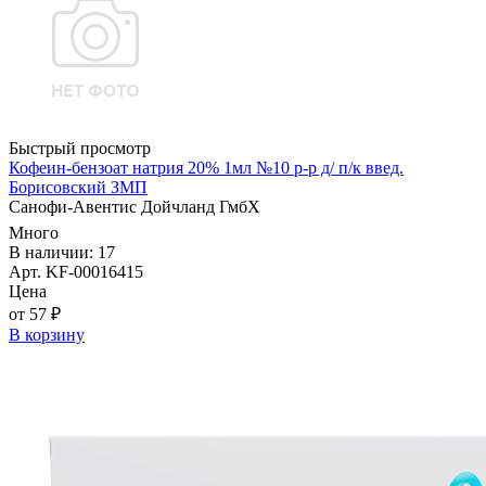
Быстрый просмотр
Кофеин-бензоат натрия 20% 1мл №10 р-р д/ п/к введ.
Борисовский ЗМП
Санофи-Авентис Дойчланд ГмбХ
Много
В наличии: 17
Арт. KF-00016415
Цена
от 57 ₽
В корзину