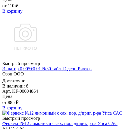
от 110 ₽
В корзину
Быстрый просмотр
Экватор 0,005+0,01 №30 табл. Гедеон Рихтер
Озон ООО
Достаточно
В наличии: 6
Арт. KF-00004864
Цена
от 885 ₽
В корзину
Быстрый просмотр
Фервекс №12 лимонный с сах. пор. д/приг. р-ра Упса САС
УПСА САС