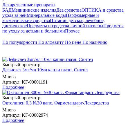
Лекарственные препараты
БАД
Медицинские изделия
Дез.средства
ОПТИКА и средства
ухода за ней
Минеральные воды
Парфюмерные и
косметические средства
Питание детское, лечебное,
диетическое
Предметы и средства личной гигиены
Предметы
по уходу за детьми и больными
Прочее
По популярности
По алфавиту
По цене
По наличию
Быстрый просмотр
Дефислез 3мг/мл 10мл капли глазн. Синтез
Много
Артикул
: KF-00001191
Подробнее
Быстрый просмотр
Октолипен 0,3 №30 капс. Фармстандарт-Лексредства
Много
Артикул
: KF-00002974
Подробнее