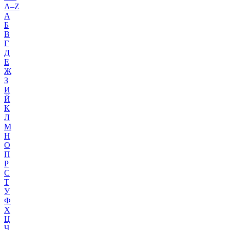
A–Z
А
Б
В
Г
Д
Е
Ж
З
И
Й
К
Л
М
Н
О
П
Р
С
Т
У
Ф
Х
Ц
Ч