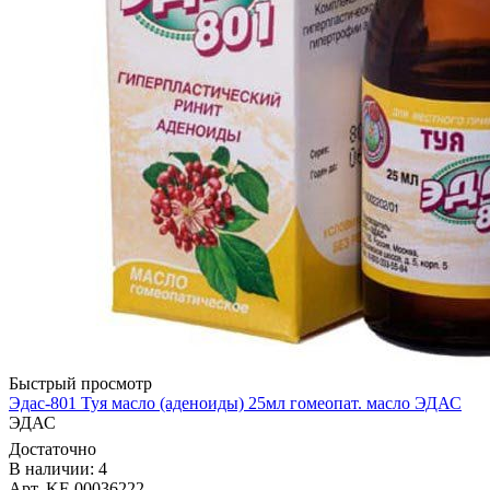
Быстрый просмотр
Эдас-801 Туя масло (аденоиды) 25мл гомеопат. масло ЭДАС
ЭДАС
Достаточно
В наличии: 4
Арт. KF-00036222