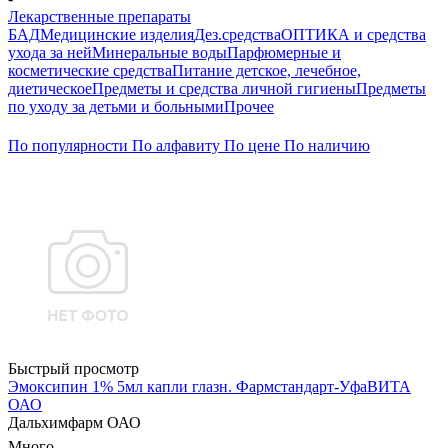
Лекарственные препараты
БАД
Медицинские изделия
Дез.средства
ОПТИКА и средства
ухода за ней
Минеральные воды
Парфюмерные и
косметические средства
Питание детское, лечебное,
диетическое
Предметы и средства личной гигиены
Предметы
по уходу за детьми и больными
Прочее
По популярности
По алфавиту
По цене
По наличию
Быстрый просмотр
Эмоксипин 1% 5мл капли глазн. Фармстандарт-УфаВИТА
ОАО
Дальхимфарм ОАО
Много