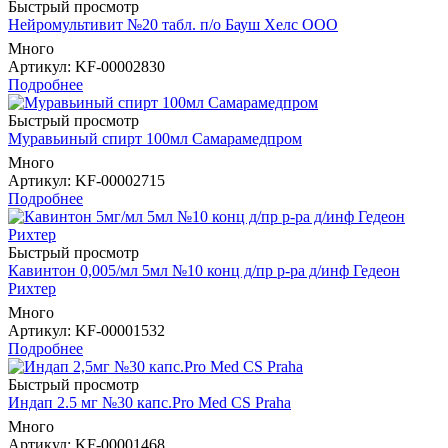
Быстрый просмотр
Нейромультивит №20 табл. п/о Бауш Хелс ООО
Много
Артикул
: KF-00002830
Подробнее
Быстрый просмотр
Муравьиный спирт 100мл Самарамедпром
Много
Артикул
: KF-00002715
Подробнее
Быстрый просмотр
Кавинтон 0,005/мл 5мл №10 конц д/пр р-ра д/инф Гедеон
Рихтер
Много
Артикул
: KF-00001532
Подробнее
Быстрый просмотр
Индап 2.5 мг №30 капс.Pro Med CS Praha
Много
Артикул
: KF-00001468