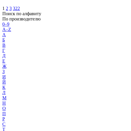
1
2
3
322
Поиск по алфавиту
По производителю
0–9
A–Z
А
Б
В
Г
Д
Е
Ж
З
И
Й
К
Л
М
Н
О
П
Р
С
Т