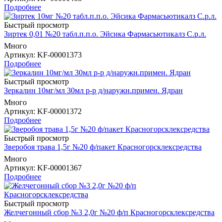
Подробнее
Быстрый просмотр
Зиртек 0,01 №20 табл.п.п.о. Эйсика Фармасьютикалз С.р.л.
Много
Артикул
: KF-00001373
Подробнее
Быстрый просмотр
Зеркалин 10мг/мл 30мл р-р д/наружн.примен. Ядран
Много
Артикул
: KF-00001372
Подробнее
Быстрый просмотр
Зверобоя трава 1,5г №20 ф/пакет Красногорсклексредства
Много
Артикул
: KF-00001367
Подробнее
Быстрый просмотр
Желчегонный сбор №3 2,0г №20 ф/п Красногорсклексредства