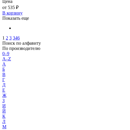
Цена
от 535 ₽
В корзину
Показать еще
1
2
3
346
Поиск по алфавиту
По производителю
0–9
A–Z
А
Б
В
Г
Д
Е
Ж
З
И
Й
К
Л
М