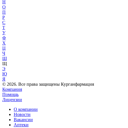
Н
О
П
Р
С
Т
У
Ф
Х
Ц
Ч
Ш
Щ
Э
Ю
Я
© 2026. Все права защищены Курганфармация
Компания
Помощь
Лицензии
О компании
Новости
Вакансии
Аптеки