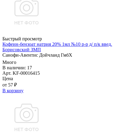
Быстрый просмотр
Кофеин-бензоат натрия 20% 1мл №10 р-р д/ п/к введ.
Борисовский ЗМП
Санофи-Авентис Дойчланд ГмбХ
Много
В наличии: 17
Арт. KF-00016415
Цена
от 57 ₽
В корзину