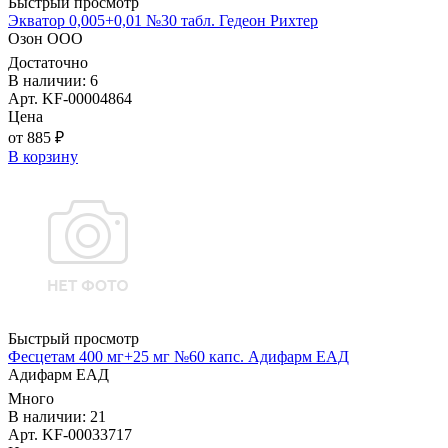
Быстрый просмотр
Экватор 0,005+0,01 №30 табл. Гедеон Рихтер
Озон ООО
Достаточно
В наличии: 6
Арт. KF-00004864
Цена
от 885 ₽
В корзину
Быстрый просмотр
Фесцетам 400 мг+25 мг №60 капс. Адифарм ЕАД
Адифарм ЕАД
Много
В наличии: 21
Арт. KF-00033717