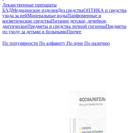
Лекарственные препараты
БАД
Медицинские изделия
Дез.средства
ОПТИКА и средства
ухода за ней
Минеральные воды
Парфюмерные и
косметические средства
Питание детское, лечебное,
диетическое
Предметы и средства личной гигиены
Предметы
по уходу за детьми и больными
Прочее
По популярности
По алфавиту
По цене
По наличию