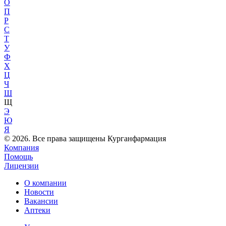
О
П
Р
С
Т
У
Ф
Х
Ц
Ч
Ш
Щ
Э
Ю
Я
© 2026. Все права защищены Курганфармация
Компания
Помощь
Лицензии
О компании
Новости
Вакансии
Аптеки