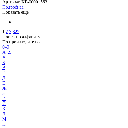
Артикул
: KF-00001563
Подробнее
Показать еще
1
2
3
322
Поиск по алфавиту
По производителю
0–9
A–Z
А
Б
В
Г
Д
Е
Ж
З
И
Й
К
Л
М
Н