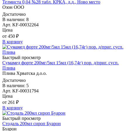
Телмиста 0,04 №28 табл. КРКА, д.д., Ново место
Озон ООО
Достаточно
В наличии: 8
Арт. KF-00032264
Цена
от 450 ₽
В корзину
Быстрый просмотр
Сумамед форте 200мг/5мл 15мл (16,74г) пор. д/приг. сусп.
Плива
Плива Хрватска д.о.о.
Достаточно
В наличии: 5
Арт. KF-00031794
Цена
от 261 ₽
В корзину
Быстрый просмотр
Стодаль 200мл сироп Буарон
Буарон