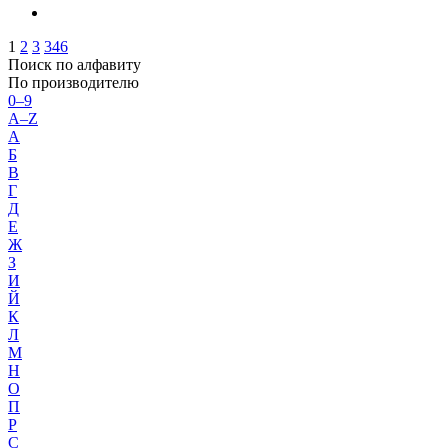
1
2
3
346
Поиск по алфавиту
По производителю
0–9
A–Z
А
Б
В
Г
Д
Е
Ж
З
И
Й
К
Л
М
Н
О
П
Р
С