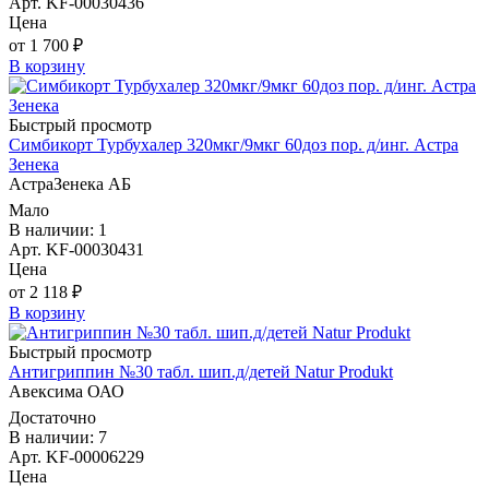
Арт. KF-00030436
Цена
от 1 700 ₽
В корзину
Быстрый просмотр
Симбикорт Турбухалер 320мкг/9мкг 60доз пор. д/инг. Астра
Зенека
АстраЗенека АБ
Мало
В наличии: 1
Арт. KF-00030431
Цена
от 2 118 ₽
В корзину
Быстрый просмотр
Антигриппин №30 табл. шип.д/детей Natur Produkt
Авексима ОАО
Достаточно
В наличии: 7
Арт. KF-00006229
Цена