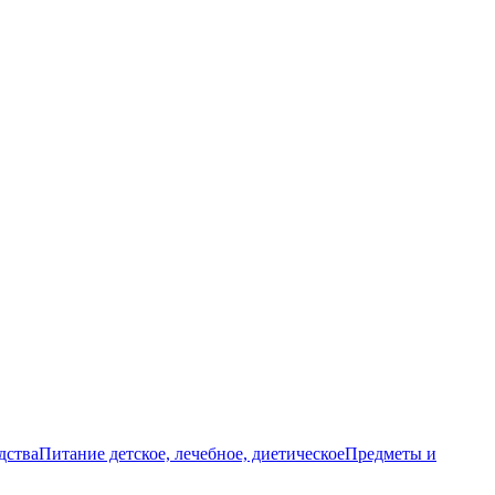
дства
Питание детское, лечебное, диетическое
Предметы и