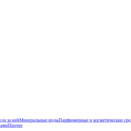
да за ней
Минеральные воды
Парфюмерные и косметические сре
ными
Прочее