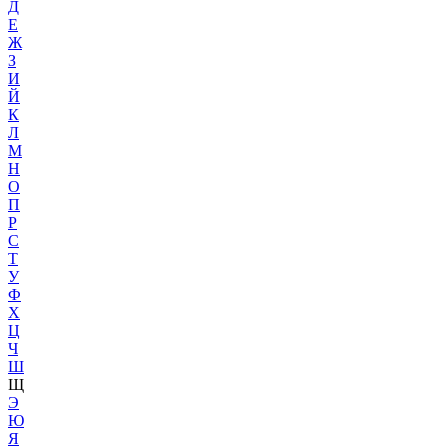
Д
Е
Ж
З
И
Й
К
Л
М
Н
О
П
Р
С
Т
У
Ф
Х
Ц
Ч
Ш
Щ
Э
Ю
Я