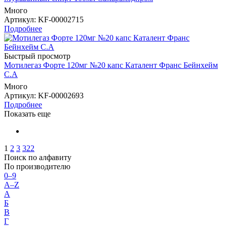
Много
Артикул
: KF-00002715
Подробнее
Быстрый просмотр
Мотилегаз Форте 120мг №20 капс Каталент Франс Бейнхейм
С.А
Много
Артикул
: KF-00002693
Подробнее
Показать еще
1
2
3
322
Поиск по алфавиту
По производителю
0–9
A–Z
А
Б
В
Г