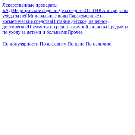
Лекарственные препараты
БАД
Медицинские изделия
Дез.средства
ОПТИКА и средства
ухода за ней
Минеральные воды
Парфюмерные и
косметические средства
Питание детское, лечебное,
диетическое
Предметы и средства личной гигиены
Предметы
по уходу за детьми и больными
Прочее
По популярности
По алфавиту
По цене
По наличию