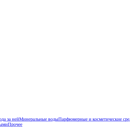
да за ней
Минеральные воды
Парфюмерные и косметические сре
ными
Прочее