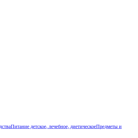
дства
Питание детское, лечебное, диетическое
Предметы и