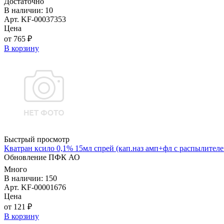
Достаточно
В наличии: 10
Арт. KF-00037353
Цена
от 765 ₽
В корзину
Быстрый просмотр
Кватран ксило 0,1% 15мл спрей (кап.наз амп+фл с распылит
Обновление ПФК АО
Много
В наличии: 150
Арт. KF-00001676
Цена
от 121 ₽
В корзину